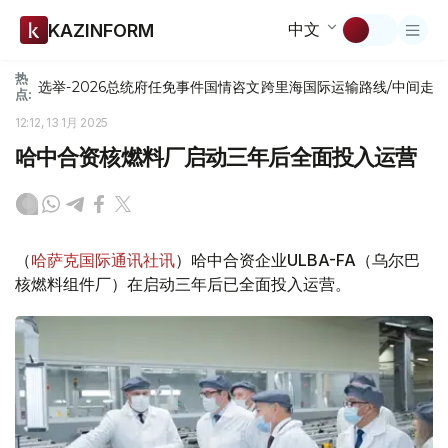
中文
KAZINFORM
热
选举-2026
总统府
任免
事件
国情咨文
跨里海国际运输路线/中间走
点:
12:12, 13 1月 2025
哈中合资核燃料厂启动三年后全面投入运营
（
哈萨克国际通讯社讯
）哈中合资企业ULBA-FA（乌尔巴
核燃料组件厂）在启动三年后已全面投入运营。