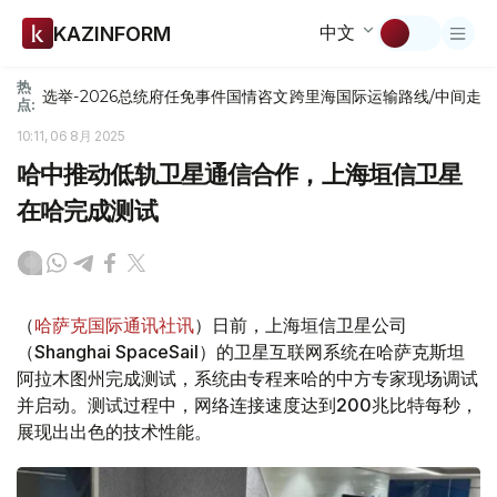
中文
KAZINFORM
热
选举-2026
总统府
任免
事件
国情咨文
跨里海国际运输路线/中间走
点:
10:11, 06 8月 2025
哈中推动低轨卫星通信合作，上海垣信卫星
在哈完成测试
（
哈萨克国际通讯社讯
）日前，上海垣信卫星公司
（Shanghai SpaceSail）的卫星互联网系统在哈萨克斯坦
阿拉木图州完成测试，系统由专程来哈的中方专家现场调试
并启动。测试过程中，网络连接速度达到200兆比特每秒，
展现出出色的技术性能。