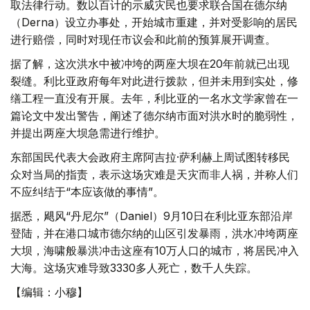
取法律行动。数以百计的示威灾民也要求联合国在德尔纳
（Derna）设立办事处，开始城市重建，并对受影响的居民
进行赔偿，同时对现任市议会和此前的预算展开调查。
据了解，这次洪水中被冲垮的两座大坝在20年前就已出现
裂缝。利比亚政府每年对此进行拨款，但并未用到实处，修
缮工程一直没有开展。去年，利比亚的一名水文学家曾在一
篇论文中发出警告，阐述了德尔纳市面对洪水时的脆弱性，
并提出两座大坝急需进行维护。
东部国民代表大会政府主席阿吉拉·萨利赫上周试图转移民
众对当局的指责，表示这场灾难是天灾而非人祸，并称人们
不应纠结于“本应该做的事情”。
据悉，飓风“丹尼尔”（Daniel）9月10日在利比亚东部沿岸
登陆，并在港口城市德尔纳的山区引发暴雨，洪水冲垮两座
大坝，海啸般暴洪冲击这座有10万人口的城市，将居民冲入
大海。这场灾难导致3330多人死亡，数千人失踪。
【编辑：小穆】