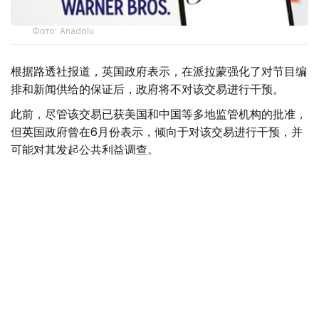
Фото: Аnadolu
根据路透社报道，英国政府表示，在派拉蒙强化了对节目编
排和新闻供给的保证后，政府将不对该交易进行干预。
此前，尽管该交易已获美国和中国等多地监管机构的批准，
但英国政府曾在6月份表示，倾向于对该交易进行干预，并
可能对其发起公共利益调查。
政府指出，派拉蒙天舞首席执行官埃里森（David Ellison）
所提供的保证，已解决英国文化、媒体和体育大臣南迪
（Lisa Nandy）的担忧，这些保证将转化为具有法律约束
力的承诺。
政府指出，派拉蒙已同意，合并后集团在英国的有线电视和
点播服务将保留各自独立的编辑自主权。
政府补充称，派拉蒙旗下的英国“第五频道”（Channel 5）
新闻业务，在编辑权上将与CNN国际台（CNN