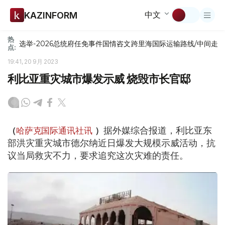
中文
KAZINFORM
热
选举-2026
总统府
任免
事件
国情咨文
跨里海国际运输路线/中间走
点:
19:41, 20 9月 2023
利比亚重灾城市爆发示威 烧毁市长官邸
据外媒综合报道，利比亚东
（
哈萨克国际通讯社讯
）
部洪灾重灾城市德尔纳近日爆发大规模示威活动，
抗
议当局救灾不力，要求追究这次灾难的责任。