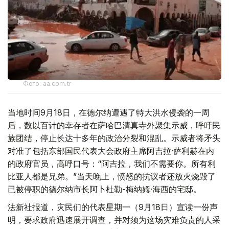
Фото: aa.com.tr
当地时间9月18日，在德尔纳遭遇了特大洪水侵袭的一周
后，数以百计的幸存者在萨哈巴清真寺外聚集示威，呼吁民
族团结，停止长达十多年的政治分裂和混乱。示威者将矛头
对准了包括东部国民代表大会政府主席阿吉拉·萨利赫在内
的政府官员，高呼口号：“阿吉拉，我们不需要你。所有利
比亚人都是兄弟。”当天晚上，愤怒的抗议者还放火烧毁了
已被停职的德尔纳市长阿卜杜勒-梅纳姆·海西的宅邸。
法新社报道，灾民们的代表星期一（9月18日）宣读一份声
明，要求政府迅速展开调查，并对须为这场灾难负责的人采