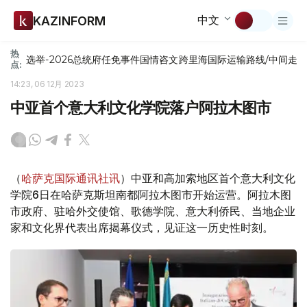
中文
KAZINFORM
热
选举-2026
总统府
任免
事件
国情咨文
跨里海国际运输路线/中间走
点:
14:23, 06 12月 2023
中亚首个意大利文化学院落户阿拉木图市
（
哈萨克国际通讯社讯
）中亚和高加索地区首个意大利文化
学院6日在哈萨克斯坦南都阿拉木图市开始运营。阿拉木图
市政府、驻哈外交使馆、歌德学院、意大利侨民、当地企业
家和文化界代表出席揭幕仪式，见证这一历史性时刻。