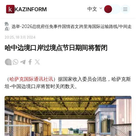
中文
KAZINFORM
热
选举-2026
总统府
任免
事件
国情咨文
跨里海国际运输路线/中间走
点:
20:25, 18 3月 2024
哈中边境口岸过境点节日期间将暂闭
（
哈萨克国际通讯社讯
）据国家收入委员会消息，哈萨克斯
坦-中国边境口岸将暂时关闭数天。