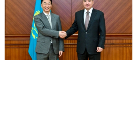
Фото: Үкімет
会谈中，双方探讨了能源领域长期合作的前景，特别是开发
环保型航空燃料（可持续航空燃料，SAF）、引进智能能源
解决方案和现代储能系统等问题。
此外，特别关注了阿拉套市首个实验性试点项目的启动。
- 《阿拉套市特殊法律制度宪法》为投资者提供清晰
的法律保障、稳定的税收环境和“一站式”服务。阿拉
套​​市可成为技术本地化和发展经验的试点平台。政府