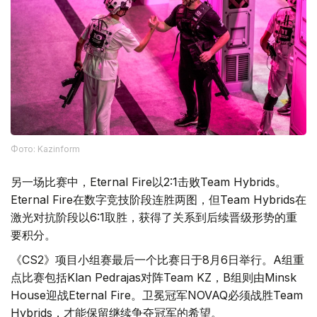
Фото: Kazinform
另一场比赛中，Eternal Fire以2:1击败Team Hybrids。
Eternal Fire在数字竞技阶段连胜两图，但Team Hybrids在
激光对抗阶段以6:1取胜，获得了关系到后续晋级形势的重
要积分。
《CS2》项目小组赛最后一个比赛日于8月6日举行。A组重
点比赛包括Klan Pedrajas对阵Team KZ，B组则由Minsk
House迎战Eternal Fire。卫冕冠军NOVAQ必须战胜Team
Hybrids，才能保留继续争夺冠军的希望。