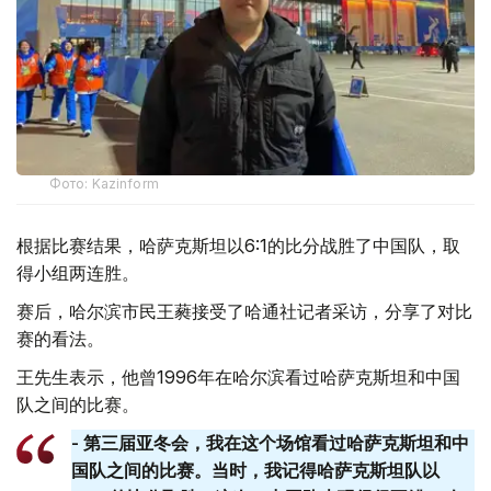
Фото: Kazinform
根据比赛结果，哈萨克斯坦以6:1的比分战胜了中国队，取
得小组两连胜。
赛后，哈尔滨市民王蕤接受了哈通社记者采访，分享了对比
赛的看法。
王先生表示，他曾1996年在哈尔滨看过哈萨克斯坦和中国
队之间的比赛。
- 第三届亚冬会，我在这个场馆看过哈萨克斯坦和中
国队之间的比赛。当时，我记得哈萨克斯坦队以