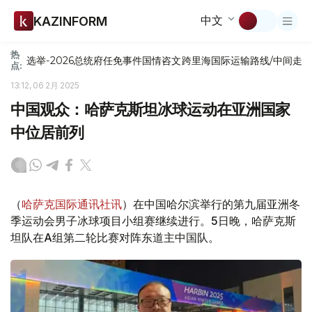
中文
KAZINFORM
热
选举-2026
总统府
任免
事件
国情咨文
跨里海国际运输路线/中间走
点:
13:12, 06 2月 2025
中国观众：哈萨克斯坦冰球运动在亚洲国家
中位居前列
（
哈萨克国际通讯社讯
）在中国哈尔滨举行的第九届亚洲冬
季运动会男子冰球项目小组赛继续进行。5日晚，哈萨克斯
坦队在A组第二轮比赛对阵东道主中国队。