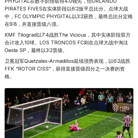
PHYGITAL在数字阶段取得4:0领先，但ORLANDO
PIRATES FIVES在实体阶段以6:2扳平总比分。点球大战
中，FC OLYMPIC PHYGITAL以3:2获胜，最终总比分定格
在9:8，并直接晋级八强。
KMF Titograd以7:4战胜The Vicious，其中实体阶段双方
合计攻入10球。LOS TRONCOS FC则在点球大战中淘汰
Oeste SP，最终以3:2晋级。
卫冕冠军Quetzales-Armadillos延续强势表现，以6:2战胜
FFK “ROTOR CISS”，获得直接晋级四分之一决赛的资
格。