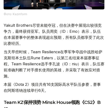
Фото: Kazinform
Yakult Brothers尽管未能夺冠，但在决赛中展现出较强竞
争力，最终获得亚军。队员周奕（ID：Emo）表示，队伍
在本届赛事中的整体表现超出预期，所有队员都享受了此次
比赛经历。
当天早些时候，Team Resilience在季军争夺战中战胜哈萨
克斯坦本土队伍Rune Eaters，以第三名结束本届赛事征
程。Team Resilience选手李孔波（ID：niu）表示，队伍赛
前准确判断了对手擅长使用的英雄，并采取了有效应对措
施。
本届《Dota 2》项目共有16支国际高水平队伍参赛，赛事
在阿斯塔纳连续举行6天。
Team KZ保持强势 Minsk House领跑《CS2》B