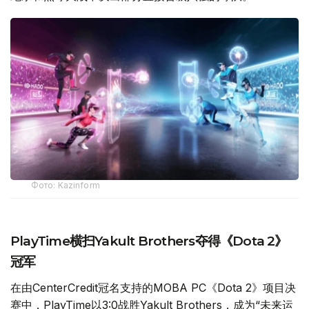
Фото: Kazinform
PlayTime横扫Yakult Brothers夺得《Dota 2》
冠军
在由CenterCredit冠名支持的MOBA PC《Dota 2》项目决
赛中，PlayTime以3:0战胜Yakult Brothers，成为“未来运