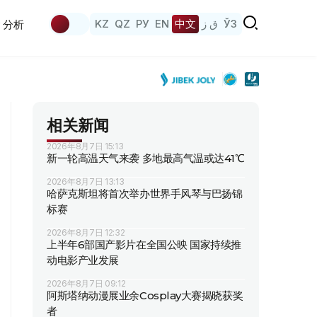
KZ
QZ
РУ
EN
中文
ق ز
ЎЗ
分析
相关新闻
2026年8月7日 15:13
新一轮高温天气来袭 多地最高气温或达41℃
2026年8月7日 13:13
哈萨克斯坦将首次举办世界手风琴与巴扬锦
标赛
2026年8月7日 12:32
上半年6部国产影片在全国公映 国家持续推
动电影产业发展
2026年8月7日 09:12
阿斯塔纳动漫展业余Cosplay大赛揭晓获奖
者