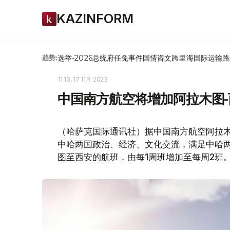
KAZINFORM
选举-2026
总统府
任免
事件
国情咨文
跨里海国际运输路
趋势:
11:13, 17 11月 2023
中国南方航空将增加阿拉木图
（哈萨克国际通讯社）据中国南方航空阿拉
中哈两国政治、经济、文化交流，满足中哈两
图至西安的航班，由每1周班增加至每周2班