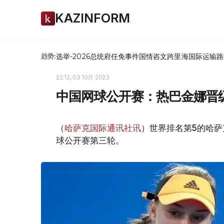
KAZINFORM
选举-2026
总统府
任免
事件
国情咨文
跨里海国际运输路
趋势:
22:12, 03 10月 2023
中国网球公开赛：热巴金娜晋
（
哈萨克国际通讯社讯
）世界排名第5的哈萨
球公开赛第三轮。