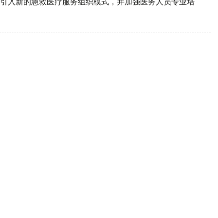
引入新的急救医疗服务组织模式，并加强医务人员专业培
 哈萨克斯坦获11个项目参赛资格