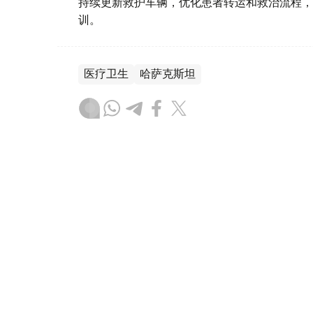
持续更新救护车辆，优化患者转运和救治流程，
训。
医疗卫生
哈萨克斯坦
达娜 努尔巴克提
编译
13:55, 07 8月 2026
2026年达喀尔青奥会门票开售