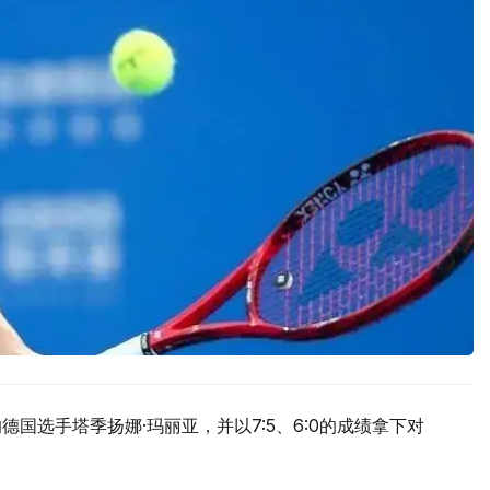
国选手塔季扬娜·玛丽亚，并以7:5、6:0的成绩拿下对