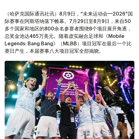
（哈萨克国际通讯社讯）8月9日，“未来运动会—2026”国
际赛事在阿斯塔纳落下帷幕。7月29日至8月9日，来自50
多个国家和地区的800余名参赛者围绕8个项目展开角逐，
总奖金池达465万美元。随着虚实融合足球和《Mobile
Legends: Bang Bang》（MLBB）项目冠军在最后一个比
赛日产生，本届赛事八大项目冠军全部揭晓。