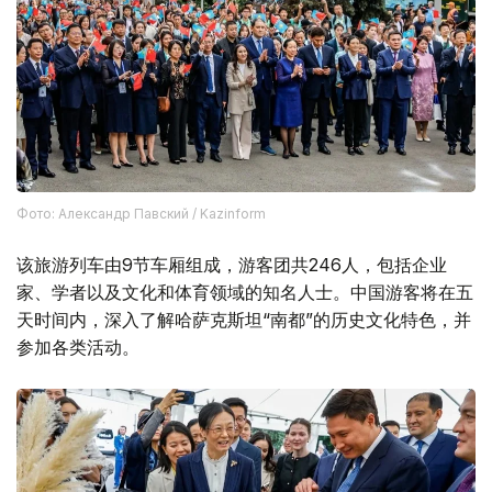
Фото: Александр Павский / Kazinform
该旅游列车由9节车厢组成，游客团共246人，包括企业
家、学者以及文化和体育领域的知名人士。中国游客将在五
天时间内，深入了解哈萨克斯坦“南都”的历史文化特色，并
参加各类活动。