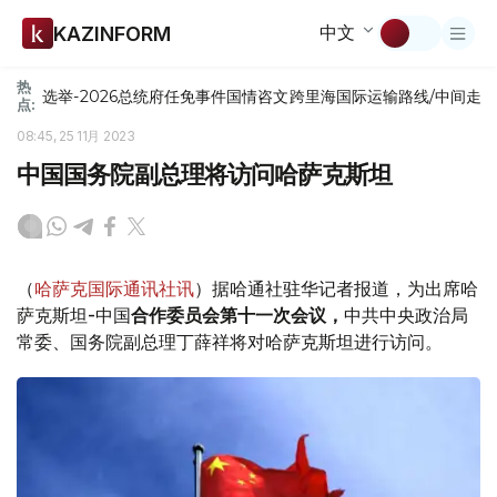
中文
KAZINFORM
热
选举-2026
总统府
任免
事件
国情咨文
跨里海国际运输路线/中间走
点:
08:45, 25 11月 2023
中国国务院副总理将访问哈萨克斯坦
（
哈萨克国际通讯社讯
）据哈通社驻华记者报道，为出席哈
萨克斯坦-中国
合作委员会第十一次会议，
中共中央政治局
常委、国务院副总理丁薛祥将对哈萨克斯坦进行访问。