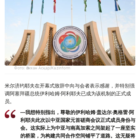
Фото: Әлихан Асқар/Kazinform
米尔济约耶夫在开幕式致辞中向与会者表示感谢，并特别强
调阿塞拜疆总统伊利哈姆·阿利耶夫已成为该机制的正式成
员。
—我想特别指出，尊敬的伊利哈姆·盖达尔·奥格雷·阿
利耶夫此次以中亚国家元首磋商会议正式成员身份与
会。这实际上为中亚与南高加索之间架起了一座坚实
的桥梁，为构建共同合作空间铺平了道路。这无疑将