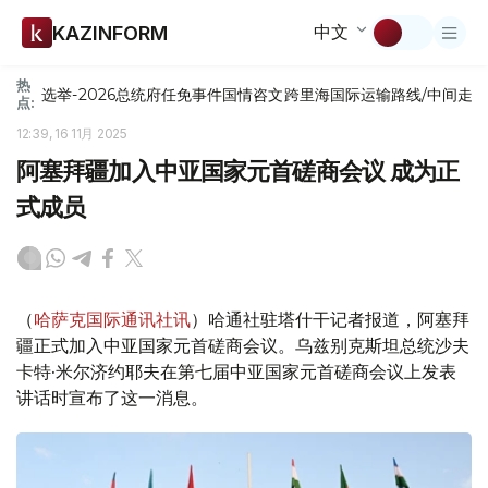
中文
KAZINFORM
热
选举-2026
总统府
任免
事件
国情咨文
跨里海国际运输路线/中间走
点:
12:39, 16 11月 2025
阿塞拜疆加入中亚国家元首磋商会议 成为正
式成员
（
哈萨克国际通讯社讯
）哈通社驻塔什干记者报道，阿塞拜
疆正式加入中亚国家元首磋商会议。乌兹别克斯坦总统沙夫
卡特·米尔济约耶夫在第七届中亚国家元首磋商会议上发表
讲话时宣布了这一消息。