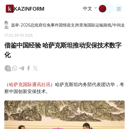
中文
KAZINFORM
热
选举-2026
总统府
任免
事件
国情咨文
跨里海国际运输路线/中间走
点:
17:20, 29 1月 2025
借鉴中国经验 哈萨克斯坦推动安保技术数字
化
（
哈萨克国际通讯社讯
）哈萨克斯坦内务部代表团访华，考
察中国创新安保技术。