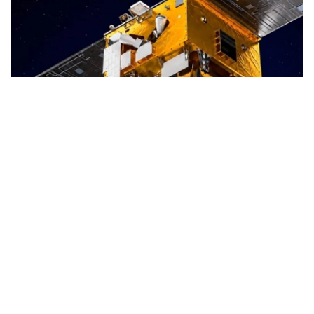
Фото: uzcosmos.uz
据悉，该卫星将在中国山东省沿海一处航天发射场发射，与
印度尼西亚“Lampung-1”卫星共同进入轨道。
“Samarkand-2028”项目由中国企业STAR.VISION负责实
施，各项发射准备工作已按照既定计划完成。
乌兹别克斯坦航天局与STAR.VISION公司于2025年12月签
署相关合作备忘录。为纪念将于2028年在撒马尔罕举行的
国际宇航大会（International Astronautical