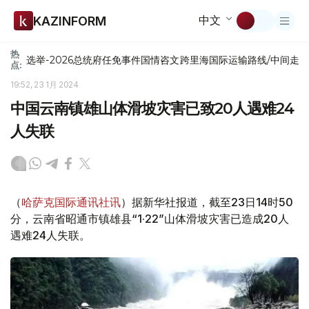
中文
KAZINFORM
热
选举-2026
总统府
任免
事件
国情咨文
跨里海国际运输路线/中间走
点:
19:52, 23 1月 2024
中国云南镇雄山体滑坡灾害已致20人遇难24
人失联
（
哈萨克国际通讯社讯
）据新华社报道，截至23日14时50
分，云南省昭通市镇雄县“1·22”山体滑坡灾害已造成20人
遇难24人失联。