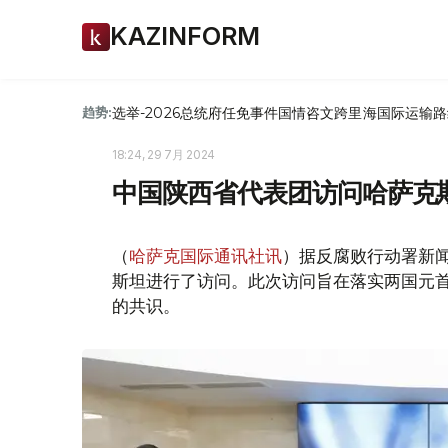
KAZINFORM
选举-2026
总统府
任免
事件
国情咨文
跨里海国际运输路
趋势:
18:24, 29 7月 2024
中国陕西省代表团访问哈萨克
（
哈萨克国际通讯社讯
）据反腐败行动署新
斯坦进行了访问。此次访问旨在落实两国元首
的共识。