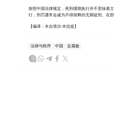
按照中国法律规定，死刑缓期执行并不意味着立
行，刑罚通常会减为不得假释的无期徒刑。在部
【编译：木合塔尔·木拉提】
法律与秩序
中国
反腐败
木合塔尔 木拉提
编译
11:50, 05 5月 2026