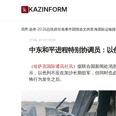
KAZINFORM
选举-2026
总统府
任免
事件
国情咨文
跨里海国际运输路
趋势:
17:58, 30 5月 2024
中东和平进程特别协调员：以
（
哈萨克国际通讯社讯
）据联合国新闻处消息
示，以色列不应在加沙长期驻军，但同时也必
怖行为发生之后。