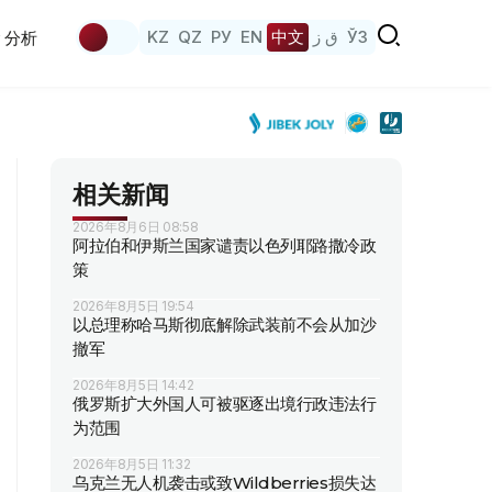
KZ
QZ
РУ
EN
中文
ق ز
ЎЗ
分析
相关新闻
2026年8月6日 08:58
阿拉伯和伊斯兰国家谴责以色列耶路撒冷政
策
2026年8月5日 19:54
以总理称哈马斯彻底解除武装前不会从加沙
撤军
2026年8月5日 14:42
俄罗斯扩大外国人可被驱逐出境行政违法行
为范围
2026年8月5日 11:32
乌克兰无人机袭击或致Wildberries损失达