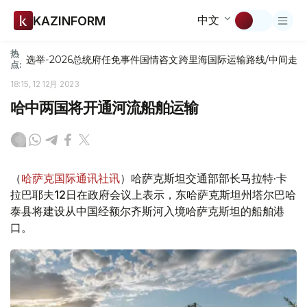
中文
KAZINFORM
热
选举-2026
总统府
任免
事件
国情咨文
跨里海国际运输路线/中间走
点:
18:15, 12 12月 2023
哈中两国将开通河流船舶运输
（
哈萨克国际通讯社讯
）哈萨克斯坦交通部部长马拉特·卡
拉巴耶夫12日在政府会议上表示，东哈萨克斯坦州塔尔巴哈
泰县将建设从中国经额尔齐斯河入境哈萨克斯坦的船舶港
口。