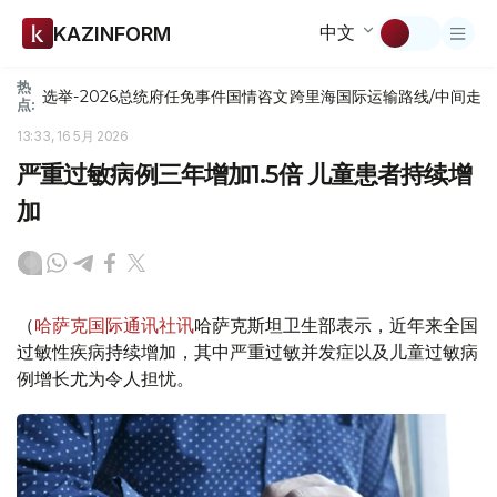
中文
KAZINFORM
热
选举-2026
总统府
任免
事件
国情咨文
跨里海国际运输路线/中间走
点:
13:33, 16 5月 2026
严重过敏病例三年增加1.5倍 儿童患者持续增
加
（
哈萨克国际通讯社讯
哈萨克斯坦卫生部表示，近年来全国
过敏性疾病持续增加，其中严重过敏并发症以及儿童过敏病
例增长尤为令人担忧。