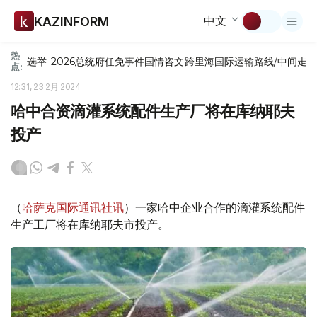
中文
KAZINFORM
热
选举-2026
总统府
任免
事件
国情咨文
跨里海国际运输路线/中间走
点:
12:31, 23 2月 2024
哈中合资滴灌系统配件生产厂将在库纳耶夫
投产
（
哈萨克国际通讯社讯
）一家哈中企业合作的滴灌系统配件
生产工厂将在库纳耶夫市投产。