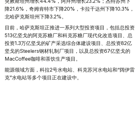
突厥斯坦州增长44.4%，阿拜州增长23.2%；杰特苏州下
降21.6%，奇姆肯特市下降20%，卡拉干达州下降10.3%，
北哈萨克斯坦州下降3.2%。
目前，哈萨克斯坦正推进一系列大型投资项目，包括总投资
513亿坚戈的阿克苏糖厂和科克苏糖厂现代化改造项目、总
投资1.3万亿坚戈的矿产采选综合体建设项目、总投资82亿
坚戈的Steelers钢材轧制厂项目，以及总投资67亿坚戈的
MacCoffee咖啡和茶饮生产项目。
能源领域方面，科拉2号水电站、科克苏河水电站和“阔伊雷
克”水电站等多个项目正在建设中。
基础设施建设同样持续推进。交通领域包括总投资466亿坚
戈、全长64公里的阿尔腾科利—热特根铁路区段升级改造
项目，以及总投资150亿坚戈的阿拉木图—塔勒德库尔干公
路改扩建项目。
与此同时，哈萨克斯坦还投入270亿坚戈用于能源和公用事
业基础设施现代化，其中145亿坚戈用于电力系统建设，65
亿坚戈用于供热系统升级，60亿坚戈用于供水和排水系统