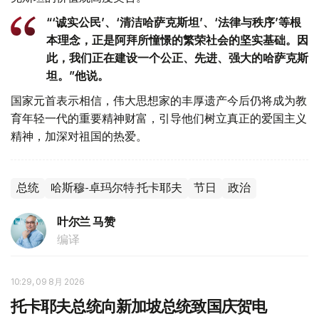
“‘诚实公民’、‘清洁哈萨克斯坦’、‘法律与秩序’等根
本理念，正是阿拜所憧憬的繁荣社会的坚实基础。因
此，我们正在建设一个公正、先进、强大的哈萨克斯
坦。”他说。
国家元首表示相信，伟大思想家的丰厚遗产今后仍将成为教
育年轻一代的重要精神财富，引导他们树立真正的爱国主义
精神，加深对祖国的热爱。
总统
哈斯穆-卓玛尔特·托卡耶夫
节日
政治
叶尔兰 马赞
编译
10:29, 09 8月 2026
托卡耶夫总统向新加坡总统致国庆贺电