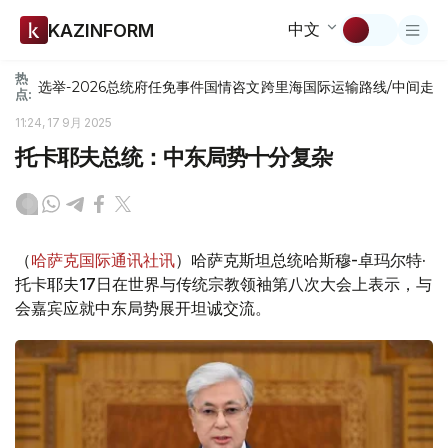
中文
KAZINFORM
热
选举-2026
总统府
任免
事件
国情咨文
跨里海国际运输路线/中间走
点:
11:24, 17 9月 2025
托卡耶夫总统：中东局势十分复杂
（
哈萨克国际通讯社讯
）哈萨克斯坦总统哈斯穆-卓玛尔特·
托卡耶夫17日在世界与传统宗教领袖第八次大会上表示，与
会嘉宾应就中东局势展开坦诚交流。