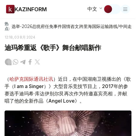
中文
KAZINFORM
热
选举-2026
总统府
任免
事件
国情咨文
跨里海国际运输路线/中间走
点:
12:18, 03 8月 2024
迪玛希重返《歌手》舞台献唱新作
（
哈萨克国际通讯社讯
）近日，在中国湖南卫视播出的《歌
手（I am a Singer）》大型音乐竞技节目上，2017年的参
赛选手迪玛希·库达伊别尔艮再次作为特邀嘉宾亮相，并献
唱了他的全新作品《Angel Love》。