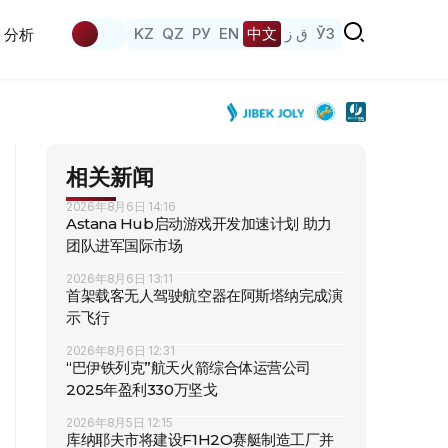
KZ
QZ
РУ
EN
中文
ق ز
ЎЗ
分析
相关新闻
2026年8月6日 14:16
Astana Hub启动游戏开发加速计划 助力
团队进军国际市场
2026年8月6日 13:11
首架载客无人驾驶航空器在阿斯塔纳完成演
示飞行
2026年8月6日 12:31
“巴伊铁列克”航天火箭综合体运营公司
2025年盈利330万坚戈
2026年8月5日 12:15
库纳耶夫市将建设F1H2O赛艇制造工厂并