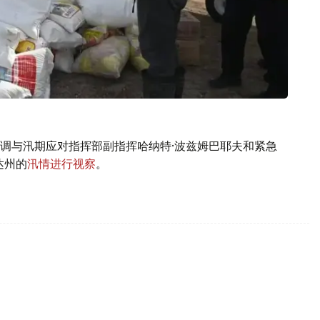
调与汛期应对指挥部副指挥哈纳特·波兹姆巴耶夫和紧急
达州的
汛情进行视察
。