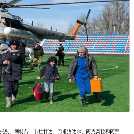
托别、阿特劳、卡拉甘达、巴甫洛达尔、阿克莫拉和阿拜