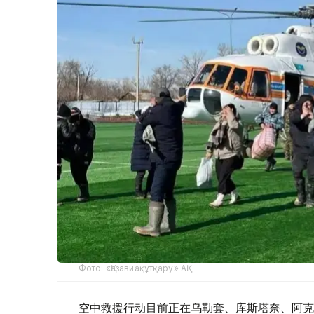
Фото: «Қазавиақұтқару» АҚ
空中救援行动目前正在乌勒套、库斯塔奈、阿克