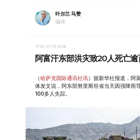
叶尔兰 马赞
编译
17:20, 21 7月 2026
阿富汗东部洪灾致20人死亡逾
（
哈萨克国际通讯社讯
）据新华社报道，阿富
体发文说，阿东部努里斯坦省当天因强降雨导
100多人失踪。