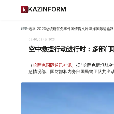
KAZINFORM
选举-2026
总统府
任免
事件
国情咨文
跨里海国际运输路
趋势:
08:46, 02 4月 2024
空中救援行动进行时：多部门
（
哈萨克国际通讯社讯
）据"哈萨克斯坦航空
急情况部、国防部和内务部国民警卫队共出动