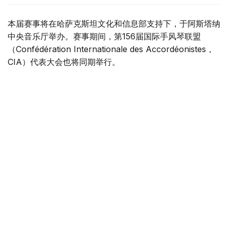
本届赛事将在哈萨克斯坦文化和信息部支持下，于阿斯塔纳
中央音乐厅举办。赛事期间，第156届国际手风琴联盟
（Confédération Internationale des Accordéonistes，
CIA）代表大会也将同期举行。
“Coupe Mondiale”创办于1938年，是全球历史最悠久、最
具影响力的手风琴与巴扬国际赛事之一，长期以来汇聚来自
世界各地的优秀演奏家，为国际专业音乐交流的重要平台。
本届赛事将吸引来自多个国家的音乐家和文化界人士参与。
组委会介绍，评委来自21个国家，参赛选手来自16个国家和
地区，包括澳大利亚、美国、德国、意大利、法国、中国、
韩国、英国、土耳其、哈萨克斯坦等。
主办方表示，哈萨克斯坦获得举办这一国际赛事的资格，体
现了国际社会对该国文化实力的认可，也将进一步巩固阿斯
塔纳作为国际文化交流中心的地位，提升哈萨克斯坦在世界
文化舞台上的影响力。