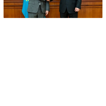
Фото: Үкімет
会谈中，双方探讨了能源领域长期合作的前景，特别是开发
环保型航空燃料（可持续航空燃料，SAF）、引进智能能源
解决方案和现代储能系统等问题。
此外，特别关注了阿拉套市首个实验性试点项目的启动。
- 《阿拉套市特殊法律制度宪法》为投资者提供清晰
的法律保障、稳定的税收环境和“一站式”服务。阿拉
套​​市可成为技术本地化和发展经验的试点平台。政府
已准备好提供一切必要的支持。-总理说。