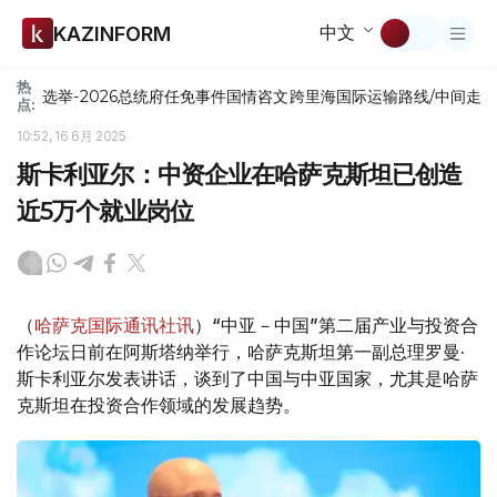
中文
KAZINFORM
热
选举-2026
总统府
任免
事件
国情咨文
跨里海国际运输路线/中间走
点:
10:52, 16 6月 2025
斯卡利亚尔：中资企业在哈萨克斯坦已创造
近5万个就业岗位
（
哈萨克国际通讯社讯
）“中亚－中国”第二届产业与投资合
作论坛日前在阿斯塔纳举行，哈萨克斯坦第一副总理罗曼·
斯卡利亚尔发表讲话，谈到了中国与中亚国家，尤其是哈萨
克斯坦在投资合作领域的发展趋势。