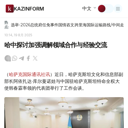
中文
KAZINFORM
热
选举-2026
总统府
任免
事件
国情咨文
跨里海国际运输路线/中间走
点:
10:14, 19 8月 2025
哈中探讨加强调解领域合作与经验交流
（
哈萨克国际通讯社讯
）近日，哈萨克斯坦文化和信息部副
部长阿依扎达·库尔曼诺娃与中国驻哈萨克斯坦特命全权大
使韩春霖率领的代表团举行了工作会谈。