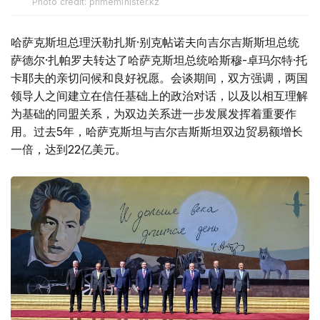
Photo credit: primeminister.kz
哈萨克斯坦总理沃勒扎斯·别克帖诺夫向吉尔吉斯斯坦总统
萨德尔·扎帕罗夫转达了哈萨克斯坦总统哈斯穆-卓玛尔特·托
卡耶夫的亲切问候和良好祝愿。会谈期间，双方强调，两国
领导人之间建立在信任基础上的政治对话，以及以相互理解
为基础的同盟关系，为双边关系进一步发展发挥着重要作
用。过去5年，哈萨克斯坦与吉尔吉斯斯坦双边贸易额增长
一倍，达到22亿美元。