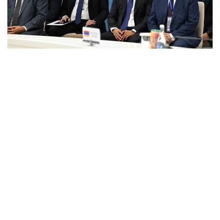
Фото: primeminister.kz
本次欧亚政府间理事会会议最终签署了六项文件。其中包括
《欧亚经济联盟货物电子贸易协定》。该协定的实施将有助
于推动电子商务快速发展，拓展企业合作空间，并为各方进
入伙伴国市场创造更加有利的条件。此外，会议还签署了关
于相互承认欧亚经济联盟成员国科学学术头衔相关文件的协
议，并通过了关于进一步发展合作的一系列决议。
据悉，下一次欧亚政府间理事会会议将于10月1日至2日在白
俄罗斯首都明斯克举行。
欧亚经济联盟
外交
政府
经济