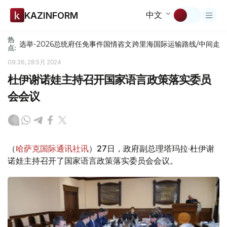
中文
KAZINFORM
热
选举-2026
总统府
任免
事件
国情咨文
跨里海国际运输路线/中间走
点:
09:36, 28 5月 2024
杜伊谢诺娃主持召开国家语言政策落实委员
会会议
（
哈萨克国际通讯社讯
）27日，政府副总理塔玛拉·杜伊谢
诺娃主持召开了国家语言政策落实委员会会议。