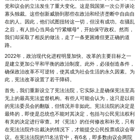
党和议会的立法发生了重大变化。这是我国第一次公开谈论
寡头独裁。这些创新威胁到那些在政治和经济垄断中自由自
在的人。因此，他们试图扭转这一切，但没有成功。在骚乱
之后，有人担心当局会“拧紧螺母”，开始保守政权。然而，
我们却采取了相反的做法，走了一条更困难但更正确的道
路。
2022年，政治现代化进程明显加快。改革的主要目标之一
是建立更加公平和平衡的政治制度。此外，必须创造条件，
确保政治改革不可逆转，使其成为社会生活的永久因素。为
此，宪法改革设置了若干障碍。
首先，我们重新设立了宪法法院，它实际上是确保宪法至高
无上的最高宪法监督机构。有些人可能会认为，这只是以前
的宪法委员会的翻版，但情况并非如此。宪法法院的决定是
最终的，即使是总统也不能对其决定，包括与公民宪法权利
有关的决定进行审查。对《宪法》的任何修改和补充，只有
在宪法法院作出裁决的情况下，才能提交公民投票或议会审
议。在宪法法院的11名法官中，有6名，即多数由议会两院