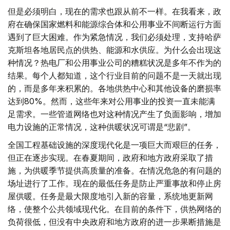
但是必须明白，现在的需求也跟从前不一样。在我看来，政
府在确保国家燃料和能源综合体和公用事业不间断运行方面
遇到了巨大困难。作为紧急情况，我们必须处理，支持哈萨
克斯坦各地居民点的供热、能源和水供应。为什么会出现这
种情况？热电厂和公用事业公司的糟糕状况是多年不作为的
结果。每个人都知道，这个行业目前的问题不是一天就出现
的，而是多年来积累的。各地供热中心和其他设备的磨损率
达到80%。然而，这些年来对公用事业的投资一直未能满
足需求。一些管道网络也对这种情况产生了负面影响，增加
电力设施的正常情况，这种供暖状况可谓是“悲剧”。
全国工程基础设施的深度现代化是一项巨大而艰巨的任务，
但正在逐步实现。在春夏期间，政府和地方政府采取了措
施，为供暖季节提供高质量的准备。在情况危急的有问题的
场址进行了工作。现在的最低任务是防止严重事故和停止房
屋供暖。任务是最大限度地引入新的容量，系统地更新网
络，使整个公共领域现代化。在目前的条件下，供热网络的
负荷很低，但没有中央政府和地方政府的进一步果断措施是