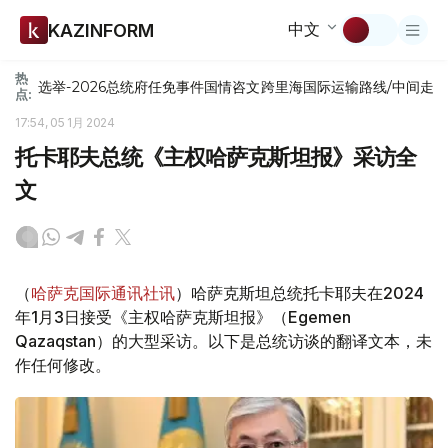
中文
KAZINFORM
热
选举-2026
总统府
任免
事件
国情咨文
跨里海国际运输路线/中间走
点:
17:54, 05 1月 2024
托卡耶夫总统《主权哈萨克斯坦报》采访全
文
（
哈萨克国际通讯社讯
）​​哈萨克斯坦总统托卡耶夫在2024
年1月3日接受《主权哈萨克斯坦报》（Egemen
Qazaqstan）的大型采访。以下是总统访谈的翻译文本，未
作任何修改。