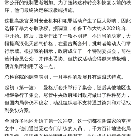
常公开的抵制逐渐增加。为了扭转这种转变和恢复以前的秩
序，他们最终决定采取极端措施。
这批高级官员对安全机构和犯罪活动产生了巨大影响，因此
选择了暴力夺取政权。据调查，准备工作大约从2021年年
中开始。随后，政府作出了一项不明智、不适当的决定，大
幅提高液化天然气价格，在曼吉斯套州，挑衅者煽动人们举
行示威。根据我的指示，政府成立了一个特别委员会，前往
该州会见公众，并作出妥协。但抗议活动变得越来越极端，
阴谋集团利用了这一点。
总检察院的调查表明，一月事件的发展具有波浪式特点。
起初（第一波），曼格斯套州举行了集会，随后其他地区也
相继举行了集会。尽管中央政府和州政府做出了种种努力，
但国内局势仍不稳定，动乱组织者不支持通过谈判和对话找
到妥协方案。
全国许多地区开始了第一次冲突。这一切都在阴谋家的掌控
之中，他们通过受过专门训练的人员，，千方百计地激化局