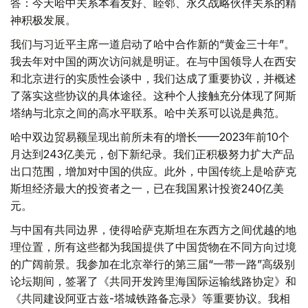
答：今天哈中关系本着友好、睦邻、永久战略伙伴关系的精
神积极发展。
我们与习近平主席一道启动了哈中合作新的“黄金三十年”。
我去年对中国的两次访问就是明证。在与中国领导人在西安
和北京进行的实质性会谈中，我们达成了重要协议，并概述
了落实这些协议的具体途径。这种个人接触充分体现了阿斯
塔纳与北京之间的高水平联系。哈中关系可以说是典范。
哈中双边贸易额呈现出前所未有的增长——2023年前10个
月达到243亿美元，创下新纪录。我们正积极努力扩大产品
出口范围，增加对中国的供应。此外，中国传统上是哈萨克
斯坦经济最大的投资者之一，已在我国累计投资240亿美
元。
与中国有共同边界，使得哈萨克斯坦在东西方之间优越的地
理位置，所有这些都为我国提供了中国货物在不同方向过境
的广阔前景。我参加在北京举行的第三届“一带一路”高级别
论坛期间，签署了《共同开发跨里海国际运输线路协定》和
《共同建设阿亚古兹-塔城铁路备忘录》等重要协议。我相