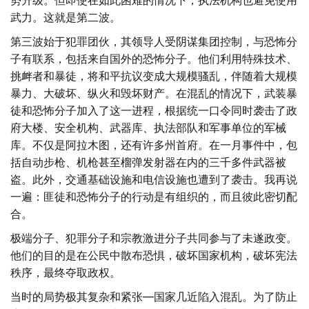
势升级。但即使在如此困难的情况下，执法机构也避免使用
武力。这就是第二波。
第三波始于犯罪团伙，其领导人受阴谋集团控制，与恐怖分
子有联系，包括来自国外的恐怖分子。他们利用特殊技术、
挑衅者和暴徒，将和平抗议变成大规模骚乱，伴随着大规模
暴力、大破坏、纵火和毁坏财产。在混乱的情况下，武装暴
徒和恐怖分子加入了这一进程，根据统一口令同时袭击了政
府大楼、安全机构、武器库、执法部队和军事单位的军械
库。不仅是阿拉木图，还有许多州首府。在一月事件中，包
括自动步枪、机枪甚至榴弹发射器在内的三千多件武器被
盗。此外，交通基础设施和电信设施也遭到了袭击。我再说
一遍：匪徒和恐怖分子的行动是有组织的，而且彼此密切配
合。
极端分子、犯罪分子和宗教激进分子共同参与了未遂政变。
他们的目的是在公民中散布恐惧，破坏国家机构，破坏宪法
秩序，最终夺取政权。
当时的局势极其复杂和紧张—国家几近陷入混乱。为了防止