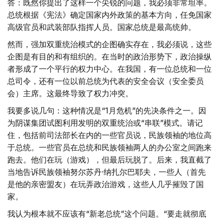
答：既然你提出了这样一个尖锐的问题，我必须非常坦率。
总统根据《宪法》确定国家内外政策的基本方向，任免国家
高级官员和武装部队指挥人员。国家总统是最高统帅。
然而，强加双重统治模式的企图确实存在，我必须说，这些
企图是有目的和有组织的。在当时的政治形势下，政治操纵
者形成了一个平行的权力中心。在我国，有一位总统和一位
总司令，还有一位以前总统为代表的安全会议（安全委员
会）主席。这最终导致了权力冲突。
我要多说几句：这种情况是“1月危机”的先决条件之一。因
为阴谋集团试图利用发明的双重统治或“串联”模式。请记
住，包括前司法部长在内的一些官员说，民族领袖的地位高
于总统。一些官员在总统和民族领袖两人的办公室之间跑来
跑去。他们在玩（游戏），但最后玩脱了。后来，我直截了
当地告诉民族领袖努尔苏丹·纳扎尔巴耶夫，一些人（首先
是他的亲密盟友）在玩弄政治游戏，这些人几乎摧毁了国
家。
我认为根本就不应该有“新老总统”这个问题。“要走就彻底