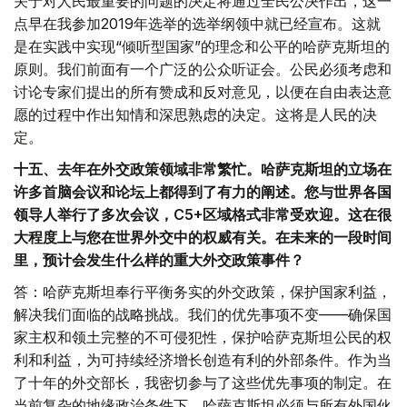
关于对人民最重要的问题的决定将通过全民公决作出，这一
点早在我参加2019年选举的选举纲领中就已经宣布。这就
是在实践中实现“倾听型国家”的理念和公平的哈萨克斯坦的
原则。我们前面有一个广泛的公众听证会。公民必须考虑和
讨论专家们提出的所有赞成和反对意见，以便在自由表达意
愿的过程中作出知情和深思熟虑的决定。这将是人民的决
定。
十五、去年在外交政策领域非常繁忙。哈萨克斯坦的立场在
许多首脑会议和论坛上都得到了有力的阐述。您与世界各国
领导人举行了多次会议，C5+区域格式非常受欢迎。这在很
大程度上与您在世界外交中的权威有关。在未来的一段时间
里，预计会发生什么样的重大外交政策事件？
答：哈萨克斯坦奉行平衡务实的外交政策，保护国家利益，
解决我们面临的战略挑战。我们的优先事项不变——确保国
家主权和领土完整的不可侵犯性，保护哈萨克斯坦公民的权
利和利益，为可持续经济增长创造有利的外部条件。作为当
了十年的外交部长，我密切参与了这些优先事项的制定。在
当前复杂的地缘政治条件下，哈萨克斯坦必须与所有外国伙