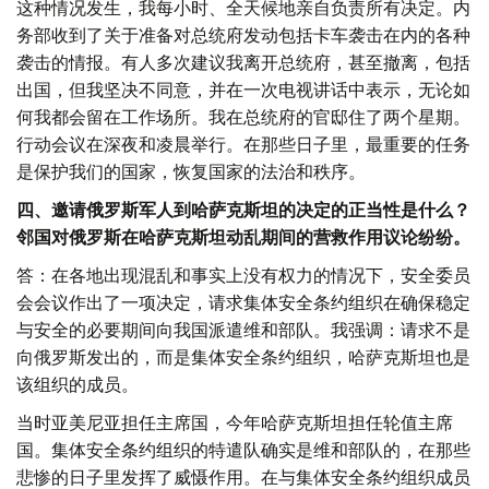
这种情况发生，我每小时、全天候地亲自负责所有决定。内
务部收到了关于准备对总统府发动包括卡车袭击在内的各种
袭击的情报。有人多次建议我离开总统府，甚至撤离，包括
出国，但我坚决不同意，并在一次电视讲话中表示，无论如
何我都会留在工作场所。我在总统府的官邸住了两个星期。
行动会议在深夜和凌晨举行。在那些日子里，最重要的任务
是保护我们的国家，恢复国家的法治和秩序。
四、邀请俄罗斯军人到哈萨克斯坦的决定的正当性是什么？
邻国对俄罗斯在哈萨克斯坦动乱期间的营救作用议论纷纷。
答：在各地出现混乱和事实上没有权力的情况下，安全委员
会会议作出了一项决定，请求集体安全条约组织在确保稳定
与安全的必要期间向我国派遣维和部队。我强调：请求不是
向俄罗斯发出的，而是集体安全条约组织，哈萨克斯坦也是
该组织的成员。
当时亚美尼亚担任主席国，今年哈萨克斯坦担任轮值主席
国。集体安全条约组织的特遣队确实是维和部队的，在那些
悲惨的日子里发挥了威慑作用。在与集体安全条约组织成员