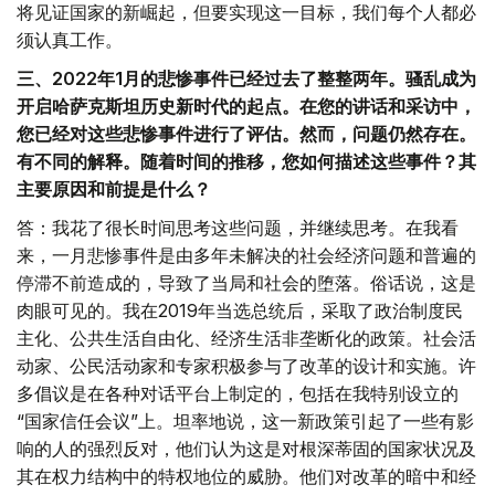
将见证国家的新崛起，但要实现这一目标，我们每个人都必
须认真工作。
三、2022年1月的悲惨事件已经过去了整整两年。骚乱成为
开启哈萨克斯坦历史新时代的起点。在您的讲话和采访中，
您已经对这些悲惨事件进行了评估。然而，问题仍然存在。
有不同的解释。随着时间的推移，您如何描述这些事件？其
主要原因和前提是什么？
答：我花了很长时间思考这些问题，并继续思考。在我看
来，一月悲惨事件是由多年未解决的社会经济问题和普遍的
停滞不前造成的，导致了当局和社会的堕落。俗话说，这是
肉眼可见的。我在2019年当选总统后，采取了政治制度民
主化、公共生活自由化、经济生活非垄断化的政策。社会活
动家、公民活动家和专家积极参与了改革的设计和实施。许
多倡议是在各种对话平台上制定的，包括在我特别设立的
“国家信任会议”上。坦率地说，这一新政策引起了一些有影
响的人的强烈反对，他们认为这是对根深蒂固的国家状况及
其在权力结构中的特权地位的威胁。他们对改革的暗中和经