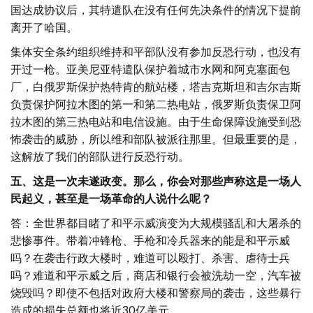
国达成协议后，其特遣队在没有任何先决条件的情况下提前
离开了哈国。
集体安全条约组织维持和平部队没有参加反恐行动，也没有
开过一枪。亚美尼亚特遣队保护着城市水网和阿克塞面包
厂，白俄罗斯保护热特肯的航站楼，塔吉克斯坦和吉尔吉斯
负责保护阿拉木图的第一和第二热电站，俄罗斯负责保卫阿
拉木图的第三热电站和电信设施。由于生命保障设施受到恐
怖袭击的威胁，所以维和部队被派往那里。但最重要的是，
这解放了我们的部队进行反恐行动。
五、这是一次未遂政变。那么，你会对那些声称这是一场人
民起义，甚至是一场革命的人说什么呢？
答：全世界都目睹了和平示威演变为大规模骚乱和大屠杀的
悲惨事件。带着冲锋枪、手枪和冷兵器来的能是和平示威
吗？在袭击行政大楼时，难道可以殴打、杀害、虐待士兵
吗？难道和平示威之后，商店和银行会被洗劫一空，汽车被
烧毁吗？即使不包括对政府大楼和警察局的袭击，这些暴行
造成的损失总额也将近30亿美元。