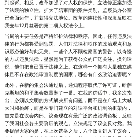
到起诉。相反，改革加强了对人权的保护。立法修正案加强
了法院的独立性。扩大了陪审团的案件类别。监察员办公室
已全面运作，并获得宪法地位。改革的连续性和深度反映在
我去年12月签署的第二项人权法令上。
当局的主要任务是严格维护法律和秩序。因此，任何违反法
律的行为都将受到惩罚。人们对法律和秩序的政治观点和意
识形态偏好与此无关。一些个人不顾检察官的警告，以奇怪
的方式违反法律，显然是为了获得公众的广泛关注。换句话
说，他们把自己置于法律之上。在这样一个拥有大量独立媒
体且不存在政治审查制度的国家，哪会有什么政治迫害呢？
此外，在新的集会法通过后，通知程序取代了许可证，哈萨
克斯坦的和平集会数量翻了一番。在我的讲话中，我多次指
出，必须以文明的方式解决所有问题，而不是在广场上大喊
大叫和挑衅，而是在专门建立的对话平台和机制的框架内，
首先是在议会内部。议会现在有最广泛的政治调色板，反映
了我国社会各主要阶层的观点。立法规定了议会反对党。我
要提醒大家的是，在上次选举之后，六个政党进入了议会，