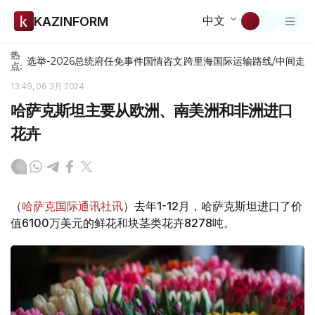
中文
KAZINFORM
热
选举-2026
总统府
任免
事件
国情咨文
跨里海国际运输路线/中间走
点:
13:49, 06 3月 2024
哈萨克斯坦主要从欧洲、南美洲和非洲进口
花卉
（
哈萨克国际通讯社讯
）去年1-12月，哈萨克斯坦进口了价
值6100万美元的鲜花和块茎类花卉8278吨。