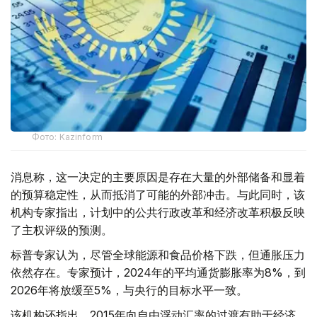
Фото: Kazinform
消息称，这一决定的主要原因是存在大量的外部储备和显着
的预算稳定性，从而抵消了可能的外部冲击。与此同时，该
机构专家指出，计划中的公共行政改革和经济改革积极反映
了主权评级的预测。
标普专家认为，尽管全球能源和食品价格下跌，但通胀压力
依然存在。专家预计，2024年的平均通货膨胀率为8%，到
2026年将放缓至5%，与央行的目标水平一致。
该机构还指出，2015年向自由浮动汇率的过渡有助于经济