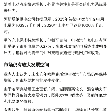
随着电动汽车快速增长，外界也关注其是否会给电力系统带
来压力。
阿斯塔纳供电公司数据显示，2025年首都电动汽车充电用
电量为1639万千瓦时；2026年上半年已达到1006万千瓦
时。
尽管充电需求持续增长，但截至目前，电动汽车充电仅占阿
斯塔纳全市用电量约0.37%，尚未对城市配电系统造成明显
压力，也暂时无需专门针对充电设施进行电网扩容改造。
市场仍有较大发展空间
业内人士认为，未来几年哈萨克斯坦电动汽车市场仍将保持
增长，但市场结构可能发生变化。
由于哈萨克斯坦国土面积广阔、城际距离较长，混合动力车
型同样具备较大发展潜力，既能发挥电驱优势，又能降低对
充电网络的依赖。
专家认为，随着电池续航能力不断提升、超快充技术逐步普