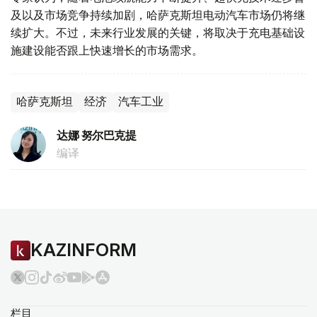
及以及市场竞争持续加剧，哈萨克斯坦电动汽车市场仍将继
续扩大。不过，未来行业发展的关键，将取决于充电基础设
施建设能否跟上快速增长的市场需求。
哈萨克斯坦
经济
汽车工业
达娜 努尔巴克提
编译
KAZINFORM
栏目