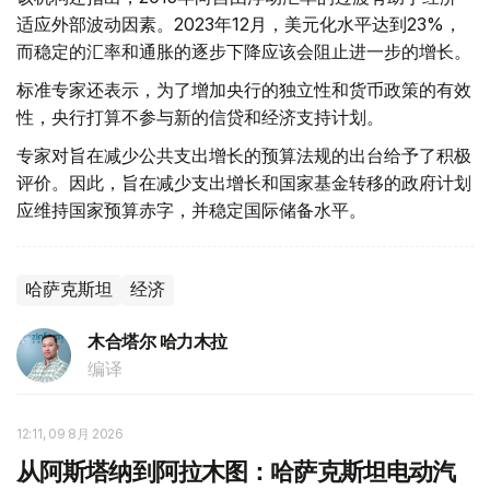
适应外部波动因素。2023年12月，美元化水平达到23%，
而稳定的汇率和通胀的逐步下降应该会阻止进一步的增长。
标准专家还表示，为了增加央行的独立性和货币政策的有效
性，央行打算不参与新的信贷和经济支持计划。
专家对旨在减少公共支出增长的预算法规的出台给予了积极
评价。因此，旨在减少支出增长和国家基金转移的政府计划
应维持国家预算赤字，并稳定国际储备水平。
哈萨克斯坦
经济
木合塔尔 哈力木拉
编译
12:11, 09 8月 2026
从阿斯塔纳到阿拉木图：哈萨克斯坦电动汽