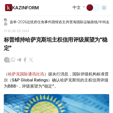
中文
KAZINFORM
热
选举-2026
总统府
任免
事件
国情咨文
跨里海国际运输路线/中间走
点:
17:15, 06 3月 2024
标普维持哈萨克斯坦主权信用评级展望为“稳
定”
（
哈萨克国际通讯社讯
）据央行消息，国际评级机构标准普
尔（S&P Global Ratings）确认哈萨克斯坦的主权信用评级
为BBB-，评级展望为“稳定”。