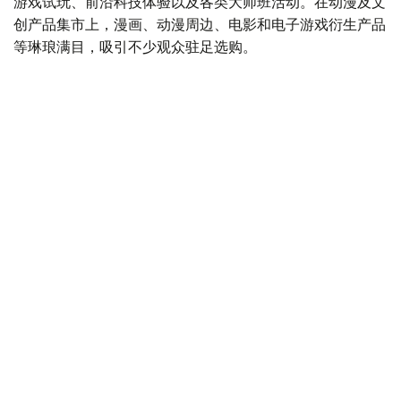
游戏试玩、前沿科技体验以及各类大师班活动。在动漫及文
创产品集市上，漫画、动漫周边、电影和电子游戏衍生产品
等琳琅满目，吸引不少观众驻足选购。
Фото: Виктор Федюнин/ Kazinform
作为开幕首日的重要活动之一，角色扮演大赛将现场气氛推
向高潮。参赛者将电影、电视剧、动漫、漫画和电子游戏中