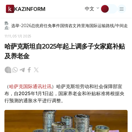
中文
KAZINFORM
热
选举-2026
总统府
任免
事件
国情咨文
跨里海国际运输路线/中间走
点:
11:11, 05 1月 2025
哈萨克斯坦自2025年起上调多子女家庭补贴
及养老金
（
哈萨克国际通讯社讯
）哈萨克斯坦劳动和社会保障部宣
布，自2025年1月1日起，国家养老金和补贴标准将根据央
行预测的通胀水平进行调整。