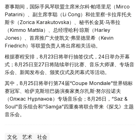
赛事期间，国际手风琴联盟主席米尔科·帕塔里尼（Mirco
Patarini）、副主席李聪（Li Cong）和佐里察·卡拉库托夫
斯卡（Zorica Karakutovska）、秘书长金莫·马蒂拉
（Kimmo Mattila）、总经理哈利·琼斯（Harley
Jones）、首席推广大使凯文·弗里德里希（Kevin
Friedrich）等联盟负责人将出席相关活动。
根据赛程安排，8月23日将举行抽签仪式，24日举办开幕
式；8月25日至27日将陆续举行比赛、音乐大师课、专场音
乐会、新闻发布会、颁奖仪式及闭幕式等活动。
其中，8月25日将举行第74届“Coupe Mondiale”世界锦标
赛冠军、哈萨克斯坦巴扬演奏家奥尔扎斯·努尔拉诺夫
（Олжас Нұрланов）专场音乐会；8月26日，“Saz &
Soul”音乐组合和“Samǵa”四重奏将联合带来《探戈》主题
音乐会。
文化
艺术
社会