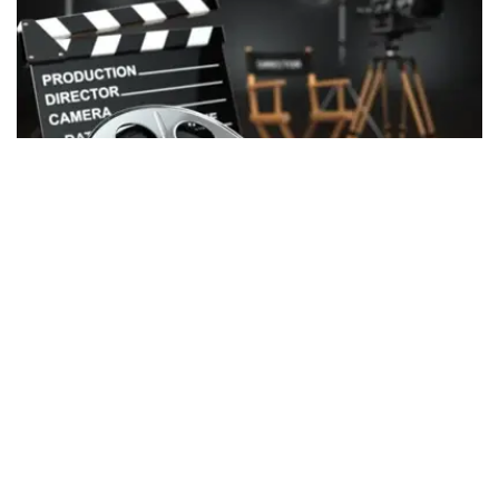
Фото: Kazinform
2026年上半年，共有6部获得国家支持拍摄的国产影片在全
国院线公映，分别为《催眠》（Гипноз）、《来自天堂的
车票》（Билет из рая）、《秋风》（Осенний
бриз）、《库特》（Құт）、《阿比勒》（Әбіл）以及纪录
片《献给她父亲、我的曾祖父、她祖父的姜饼》
（Пряники для ее отца, моего прадеда, ее
деда）。