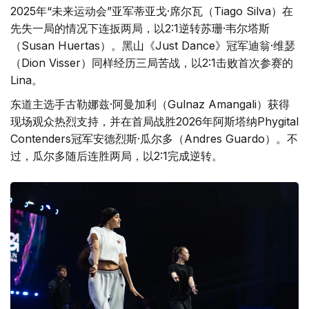
2025年“未来运动会”亚军蒂亚戈·席尔瓦（Tiago Silva）在
先失一局的情况下连扳两局，以2:1逆转苏珊·韦尔塔斯
（Susan Huertas）。黑山《Just Dance》冠军迪翁·维瑟
（Dion Visser）同样经历三局苦战，以2:1击败首次参赛的
Lina。
东道主选手古勒娜兹·阿曼加利（Gulnaz Amangali）获得
现场观众热烈支持，并在首局战胜2026年阿斯塔纳Phygital
Contenders冠军安德烈斯·瓜尔多（Andres Guardo）。不
过，瓜尔多随后连胜两局，以2:1完成逆转。