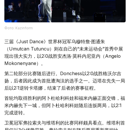
Фото: Kazinform
三届《Just Dance》世界杯冠军乌穆特詹·图通朱
（Umutcan Tutuncu）则在自己的“未来运动会”首秀中展
现出强大实力，以2:0战胜安杰洛·莫科内尼亚内（Angelo
Mokonenyane）。
第二轮部分比赛随后进行。Donchess以2:0战胜格沃尔吉
扬，后者因此成为首批遭淘汰的选手之一。迈塔在先失一局
后以2:1逆转卡塔娜，结束了后者的赛事征程。
首轮均取得胜利的阿卜杜哈利科娃和福米内赫正面交锋，福
米内赫先下一城，但阿卜杜哈利科娃随后连扳两局，以2:1
完成逆转。
卫冕冠军弗拉索夫与维塔利的比赛同样颇具看点。维塔利首
局仅以3分优势获胜，弗拉索夫则在随后两局重新掌控比