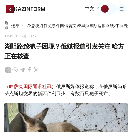
中文
KAZINFORM
热
选举-2026
总统府
任免
事件
国情咨文
跨里海国际运输路线/中间走
点:
13:45, 03 12月 2025
湖阻路致狍子困境？俄媒报道引发关注 哈方
正在核查
（
哈萨克国际通讯社讯
）俄罗斯媒体报道称，在俄罗斯与哈
萨克斯坦交界的新西伯利亚州，有数百只狍子死亡。