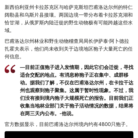
新西伯利亚州卡拉苏克区与哈萨克斯坦巴甫洛达尔州的特仁
阔勒县和乌斯片县接壤。两国边境一带分布着卡拉苏克湖和
恰甘湖，从俄罗斯内陆迁徙的野生动物极有可能跨越这些水
域。
巴甫洛达尔州林业和野生动物稽查局局长伊萨泰·阿卜德拉
扎霍夫表示，他们尚未收到关于边境地区狍子大量死亡的任
何信息。
—目前正值狍子进入发情期，因此它们会迁徙，寻找
适合交配的地点。有消息称狍子正在集中、成群移
动。据我们了解，不仅在巴甫洛达尔州，在卡拉干达
州也观察到狍子聚集。这属于暂时性现象。不过，我
们没有接到境内狍子大规模死亡的报告。目前我们正
收集当地林业部门关于狍子活动情况的数据，结果将
在两三天内公布。-他说。
官方数据显示，目前巴甫洛达尔州境内约有4800只狍子。