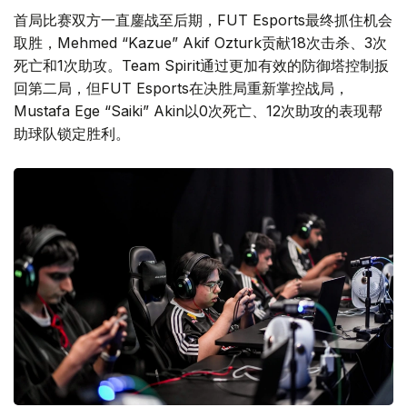
首局比赛双方一直鏖战至后期，FUT Esports最终抓住机会
取胜，Mehmed “Kazue” Akif Ozturk贡献18次击杀、3次
死亡和1次助攻。Team Spirit通过更加有效的防御塔控制扳
回第二局，但FUT Esports在决胜局重新掌控战局，
Mustafa Ege “Saiki” Akin以0次死亡、12次助攻的表现帮
助球队锁定胜利。