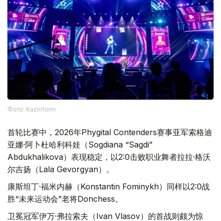
Фото: Kazinform
首轮比赛中，2026年Phygital Contenders赛事亚军索格迪
亚娜·阿卜杜哈利科娃（Sogdiana “Sagdi”
Abdukhalikova）表现稳定，以2:0击败职业舞者拉拉·格沃
尔吉扬（Lala Gevorgyan）。
康斯坦丁·福米内赫（Konstantin Fominykh）同样以2:0战
胜“未来运动会”老将Donchess。
卫冕冠军伊万·弗拉索夫（Ivan Vlasov）的首战则颇为惊