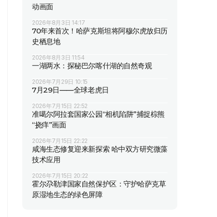
动画面
2026年8月3日 14:17
70年来首次！哈萨克斯坦将阿穆尔虎放归历
史栖息地
2026年8月3日 11:54
一湖两水：探秘巴尔喀什湖的自然奇观
2026年7月29日 10:15
7月29日——全球老虎日
2026年7月15日 22:52
准噶尔阿拉套国家公园“相机陷阱”捕捉棕熊
“挠痒”画面
2026年7月15日 22:22
咸海生态修复迎来新探索 哈中双方研究微藻
技术应用
2026年7月15日 20:22
霍尔尕勒津国家自然保护区：守护哈萨克草
原湿地生态的绿色屏障