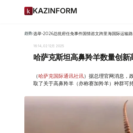
KAZINFORM
选举-2026
总统府
任免
事件
国情咨文
跨里海国际运输路
趋势:
16:14, 02 12月 2025
哈萨克斯坦高鼻羚羊数量创新
（
哈萨克国际通讯社讯
）据总理官网消息，
取了关于高鼻羚羊（亦称赛加羚羊）种群可