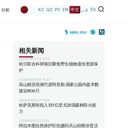
KZ
QZ
РУ
EN
中文
ق ز
ЎЗ
分析
相关新闻
2026年8月7日 11:13
哈日联合科研项目聚焦野生植物遗传资源保
护
2026年8月6日 15:47
高山精灵现身巴彦阿吾勒 国家公园内盘羊数
接近800只
2026年8月5日 11:54
哈萨克斯坦投入331亿坚戈加强森林防火能
力
2026年8月5日 11:14
阿拉木图自然保护区拍摄到天山棕熊珍贵活