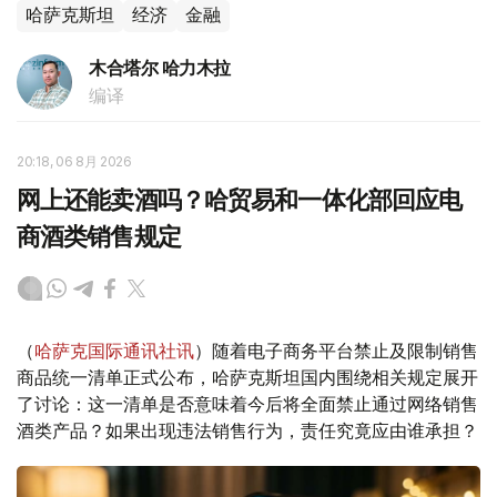
哈萨克斯坦
经济
金融
木合塔尔 哈力木拉
编译
20:18, 06 8月 2026
网上还能卖酒吗？哈贸易和一体化部回应电
商酒类销售规定
（
哈萨克国际通讯社讯
）随着电子商务平台禁止及限制销售
商品统一清单正式公布，哈萨克斯坦国内围绕相关规定展开
了讨论：这一清单是否意味着今后将全面禁止通过网络销售
酒类产品？如果出现违法销售行为，责任究竟应由谁承担？