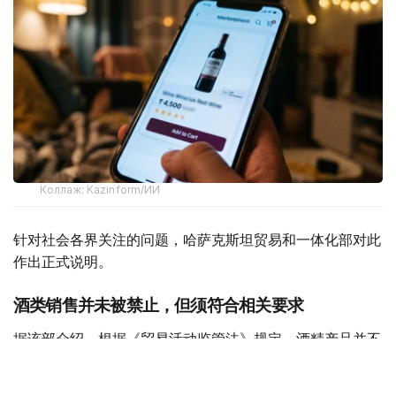
Коллаж: Kazinform/ИИ
针对社会各界关注的问题，哈萨克斯坦贸易和一体化部对此
作出正式说明。
酒类销售并未被禁止，但须符合相关要求
据该部介绍，根据《贸易活动监管法》规定，酒精产品并不
属于禁止在电子商务领域销售的商品类别。此次公布的统一
清单并未新增任何限制措施，其主要作用是对现有相关规定