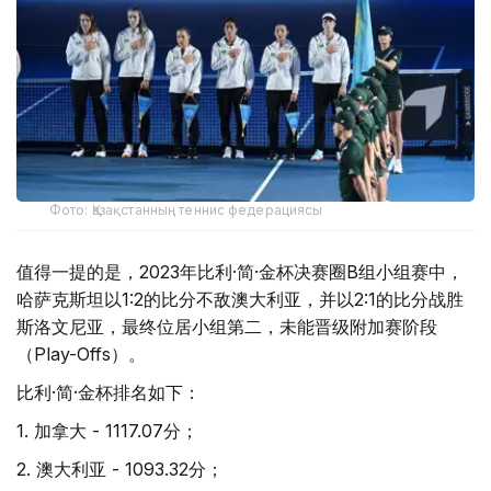
Фото: Қазақстанның теннис федерациясы
值得一提的是，2023年比利·简·金杯决赛圈B组小组赛中，
哈萨克斯坦以1:2的比分不敌澳大利亚，并以2:1的比分战胜
斯洛文尼亚，最终位居小组第二，未能晋级附加赛阶段
（Play-Offs）。
比利·简·金杯排名如下：
1. 加拿大 - 1117.07分；
2. 澳大利亚 - 1093.32分；