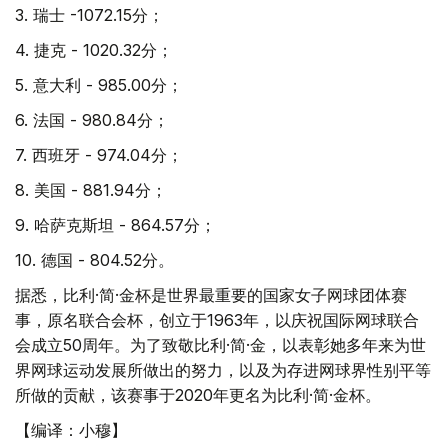
3. 瑞士 -1072.15分；
4. 捷克 - 1020.32分；
5. 意大利 - 985.00分；
6. 法国 - 980.84分；
7. 西班牙 - 974.04分；
8. 美国 - 881.94分；
9. 哈萨克斯坦 - 864.57分；
10. 德国 - 804.52分。
据悉，比利·简·金杯是世界最重要的国家女子网球团体赛
事，原名联合会杯，创立于1963年，以庆祝国际网球联合
会成立50周年。为了致敬比利·简·金，以表彰她多年来为世
界网球运动发展所做出的努力，以及为存进网球界性别平等
所做的贡献，该赛事于2020年更名为比利·简·金杯。
【编译：小穆】