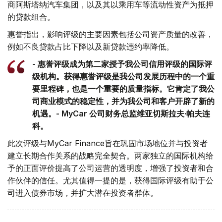
商阿斯塔纳汽车集团，以及其以乘用车等流动性资产为抵押
的贷款组合。
惠誉指出，影响评级的主要因素包括公司资产质量的改善，
例如不良贷款占比下降以及新贷款违约率降低。
- 惠誉评级成为第二家授予我公司信用评级的国际评
级机构。获得惠誉评级是我公司发展历程中的一个重
要里程碑，也是一个重要的质量指标。它肯定了我公
司商业模式的稳定性，并为我公司和客户开辟了新的
机遇。- MyCar 公司财务总监维亚切斯拉夫·帕夫连
科。
此次评级与MyCar Finance旨在巩固市场地位并与投资者
建立长期合作关系的战略完全契合。两家独立的国际机构给
予的正面评价提高了公司运营的透明度，增强了投资者和合
作伙伴的信任。尤其值得一提的是，获得国际评级有助于公
司进入债券市场，并扩大潜在投资者群体。