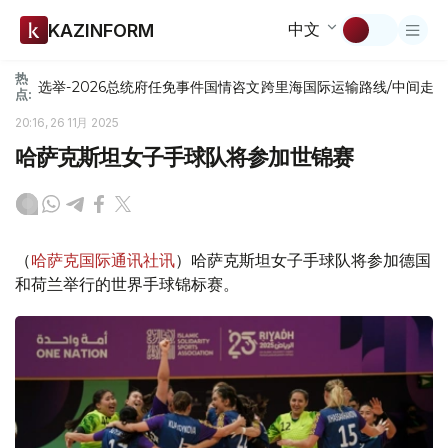
中文
KAZINFORM
热
选举-2026
总统府
任免
事件
国情咨文
跨里海国际运输路线/中间走
点:
20:16, 26 11月 2025
哈萨克斯坦女子手球队将参加世锦赛
（
哈萨克国际通讯社讯
）哈萨克斯坦女子手球队将参加德国
和荷兰举行的世界手球锦标赛。