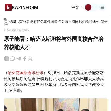
中文
KAZINFORM
热
选举-2026
总统府
任免
事件
国情咨文
跨里海国际运输路线/中间走
点:
21:54, 06 8月 2025
原子能署：哈萨克斯坦将与外国高校合作培
养核能人才
（
哈萨克国际通讯社讯
）8月6日，哈萨克斯坦原子能署署
长阿勒玛斯阿达姆·萨特哈利耶夫会见纳扎尔巴耶夫大学高
级商学院院长约瑟夫·柯尼希斯，以及美国杜克大学教授大
卫·罗宾逊。