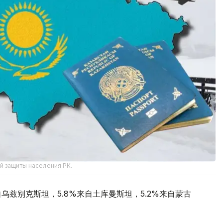
й защиты населения РК.
自乌兹别克斯坦，5.8%来自土库曼斯坦，5.2%来自蒙古