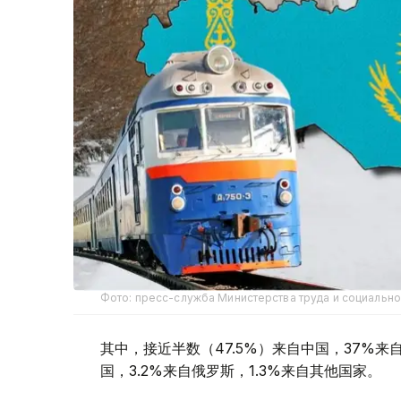
Фото: пресс-служба Министерства труда и социально
其中，接近半数（47.5%）来自中国，37%来
国，3.2%来自俄罗斯，1.3%来自其他国家。