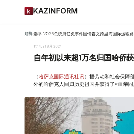
KAZINFORM
选举-2026
总统府
任免
事件
国情咨文
跨里海国际运输路
趋势:
11:14, 21 8月 2024
自年初以来超1万名归国哈侨
（
哈萨克国际通讯社讯
）据劳动和社会保障部
外的哈萨克人回归历史祖国并获得了«血亲同