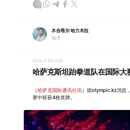
木合塔尔 哈力木拉
编译
20:14, 07 8月 2026
哈萨克斯坦跆拳道队在国际大
（
哈萨克国际通讯社讯
）据olympic.k
赛中斩获4枚奖牌。