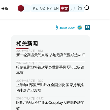
KZ
QZ
РУ
EN
中文
ق ز
ЎЗ
分析
相关新闻
2026年8月7日 15:13
新一轮高温天气来袭 多地最高气温或达41℃
2026年8月7日 13:13
哈萨克斯坦将首次举办世界手风琴与巴扬锦
标赛
2026年8月7日 12:32
上半年6部国产影片在全国公映 国家持续推
动电影产业发展
2026年8月7日 09:12
阿斯塔纳动漫展业余Cosplay大赛揭晓获奖
者