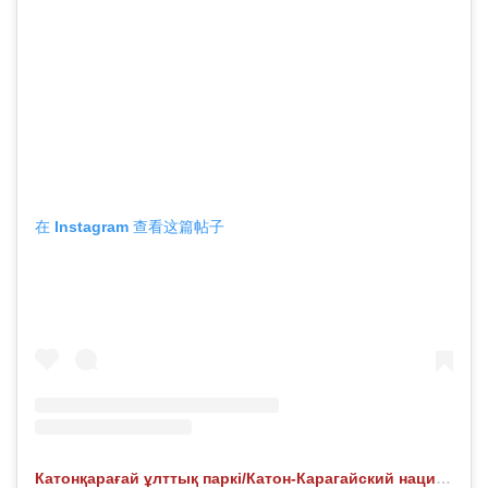
在 Instagram 查看这篇帖子
Катонқарағай ұлттық паркі/Катон-Карагайский национальный парк (@katonkaragay_nationalpark) 分享的帖子