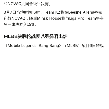
和NOVAQ共同晋级半决赛。
8月7日当地时间16时，Team KZ将在Beeline Arena率先
迎战NOVAQ，随后Minsk House将与Liga Pro Team争夺
另一张决赛入场券。
MLBB决胜轮战罢 八强阵容出炉
《Mobile Legends: Bang Bang》（MLBB）项目6日转战
扎赫瑟勒克·乌什肯皮罗夫武术宫，进行决定最后四个八强
席位的决胜轮。
在总奖金90万美元的争夺中，经过此前两个比赛日的小组
赛，八支队伍进入决胜轮，每一场比赛都直接决定球队能否
继续留在赛事中。
FUT Esports率先以2:1战胜Team Spirit，拿到首个晋级资
格。
首局比赛双方一直鏖战至后期，FUT Esports最终抓住机会
取胜，Mehmed “Kazue” Akif Ozturk贡献18次击杀、3次