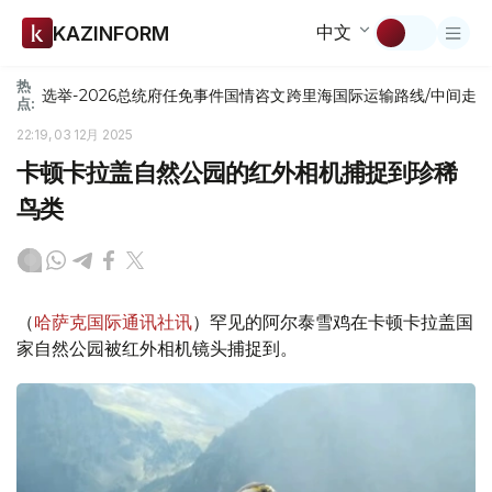
中文
KAZINFORM
热
选举-2026
总统府
任免
事件
国情咨文
跨里海国际运输路线/中间走
点:
22:19, 03 12月 2025
卡顿卡拉盖自然公园的红外相机捕捉到珍稀
鸟类
（
哈萨克国际通讯社讯
）罕见的阿尔泰雪鸡在卡顿卡拉盖国
家自然公园被红外相机镜头捕捉到。