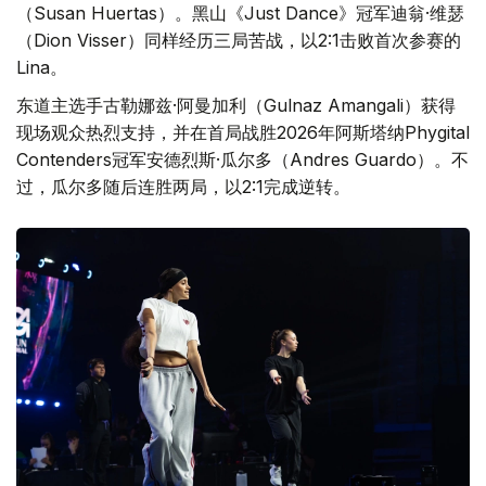
（Susan Huertas）。黑山《Just Dance》冠军迪翁·维瑟
（Dion Visser）同样经历三局苦战，以2:1击败首次参赛的
Lina。
东道主选手古勒娜兹·阿曼加利（Gulnaz Amangali）获得
现场观众热烈支持，并在首局战胜2026年阿斯塔纳Phygital
Contenders冠军安德烈斯·瓜尔多（Andres Guardo）。不
过，瓜尔多随后连胜两局，以2:1完成逆转。