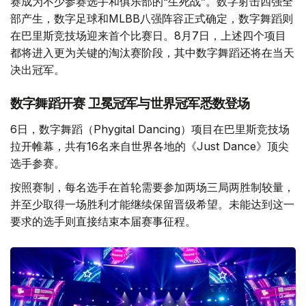
赛成为不少参赛选手和俱乐部的“生死战”。数字射击四强全
部产生，数字足球和MLBB八强阵容正式确定，数字舞蹈则
在巴里斯竞技场迎来首个比赛日。8月7日，上述四个项目
都将进入更为关键的淘汰赛阶段，其中数字舞蹈还将在当天
决出冠军。
数字舞蹈开赛 卫冕冠军与世界冠军悉数登场
6日，数字舞蹈（Phygital Dancing）项目在巴里斯竞技场
拉开帷幕，共有16名来自世界各地的《Just Dance》顶尖
选手参赛。
按照赛制，每名选手在首轮需要参加两场三局两胜制较量，
并至少取得一场胜利才能继续保留晋级希望。未能达到这一
要求的选手则直接结束本届赛事征程。