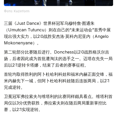
Фото: Kazinform
三届《Just Dance》世界杯冠军乌穆特詹·图通朱
（Umutcan Tutuncu）则在自己的“未来运动会”首秀中展
现出强大实力，以2:0战胜安杰洛·莫科内尼亚内（Angelo
Mokonenyane）。
第二轮部分比赛随后进行。Donchess以2:0战胜格沃尔吉
扬，后者因此成为首批遭淘汰的选手之一。迈塔在先失一局
后以2:1逆转卡塔娜，结束了后者的赛事征程。
首轮均取得胜利的阿卜杜哈利科娃和福米内赫正面交锋，福
米内赫先下一城，但阿卜杜哈利科娃随后连扳两局，以2:1
完成逆转。
卫冕冠军弗拉索夫与维塔利的比赛同样颇具看点。维塔利首
局仅以3分优势获胜，弗拉索夫则在随后两局重新掌控比
赛，以2:1实现逆转。