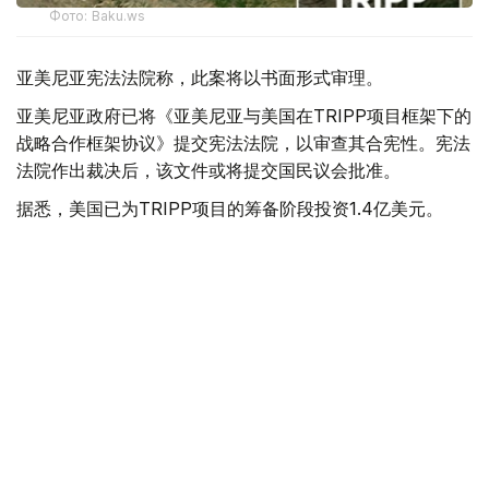
Фото: Baku.ws
亚美尼亚宪法法院称，此案将以书面形式审理。
亚美尼亚政府已将《亚美尼亚与美国在TRIPP项目框架下的
战略合作框架协议》提交宪法法院，以审查其合宪性。宪法
法院作出裁决后，该文件或将提交国民议会批准。
据悉，美国已为TRIPP项目的筹备阶段投资1.4亿美元。
美国
国际
亚美尼亚
木合塔尔 哈力木拉
编译
19:54, 05 8月 2026
以总理称哈马斯彻底解除武装前不会从加沙