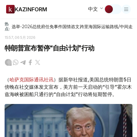
中文
KAZINFORM
热
选举-2026
总统府
任免
事件
国情咨文
跨里海国际运输路线/中间走
点:
15:57, 06 5月 2026
特朗普宣布暂停“自由计划”行动
（
哈萨克国际通讯社讯
）据新华社报道,美国总统特朗普5日
傍晚在社交媒体发文宣布，美方前一天启动的“引导”霍尔木
兹海峡被困船只通行的“自由计划”行动将短期暂停。