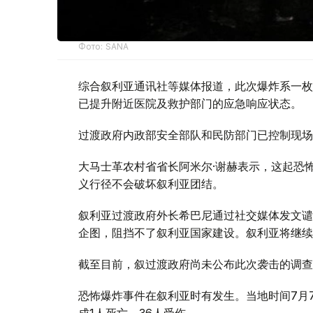
Фото: SANA
综合叙利亚通讯社等媒体报道，此次爆炸系一枚
已提升附近医院及救护部门的应急响应状态。
过渡政府内政部安全部队和民防部门已控制现场
大马士革农村省省长阿米尔·谢赫表示，这起恐
义行径不会破坏叙利亚团结。
叙利亚过渡政府外长希巴尼通过社交媒体发文谴
企图，阻挡不了叙利亚国家建设。叙利亚将继续
截至目前，叙过渡政府尚未公布此次袭击的调查
恐怖爆炸事件在叙利亚时有发生。当地时间7月