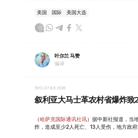
美国
国际
美国大选
叶尔兰 马赞
编译
19:51, 07 8月 2026
叙利亚大马士革农村省爆炸致2
（
哈萨克国际通讯社讯
）据中新社报道，当
炸，造成至少2人死亡、13人受伤，地方政