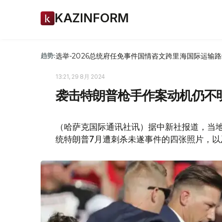
KAZINFORM
选举-2026
总统府
任免
事件
国情咨文
跨里海国际运输路
趋势:
13:21, 29 8月 2024
袭击特朗普枪手作案动机仍不明
（哈萨克国际通讯社讯）据中新社报道，当地时
统特朗普7月遭刺杀未遂事件的四张照片，以