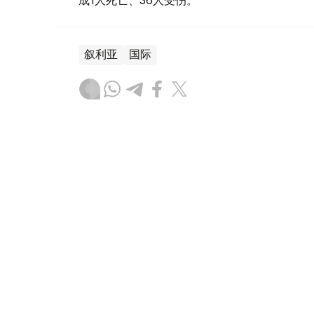
成1人死亡、36人受伤。
叙利亚
国际
木合塔尔 哈力木拉
编译
17:20, 07 8月 2026
英国政府批准派拉蒙收购华纳
（
哈萨克国际通讯社讯
）英国政府以符合竞