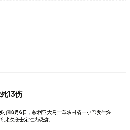
死13伤
地时间8月6日，叙利亚大马士革农村省一小巴发生爆
府将此次袭击定性为恐袭。