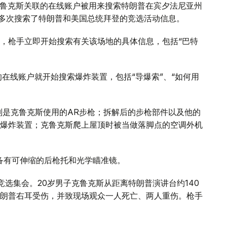
与克鲁克斯关联的在线账户被用来搜索特朗普在宾夕法尼亚州
枪手多次搜索了特朗普和美国总统拜登的竞选活动信息。
，枪手立即开始搜索有关该场地的具体信息，包括“巴特
的在线账户就开始搜索爆炸装置，包括“导爆索”、“如何用
别是克鲁克斯使用的AR步枪；拆解后的步枪部件以及他的
爆炸装置；克鲁克斯爬上屋顶时被当做落脚点的空调外机
备有可伸缩的后枪托和光学瞄准镜。
竞选集会。20岁男子克鲁克斯从距离特朗普演讲台约140
朗普右耳受伤，并致现场观众一人死亡、两人重伤。枪手