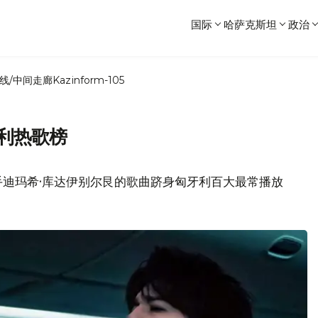
国际
哈萨克斯坦
政治
线/中间走廊
Kazinform-105
利热歌榜
手迪玛希·库达伊别尔艮的歌曲跻身匈牙利百大最常播放