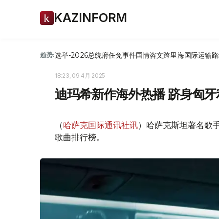
KAZINFORM
选举-2026
总统府
任免
事件
国情咨文
跨里海国际运输路
趋势:
18:23, 09 4月 2025
迪玛希新作海外热播 跻身匈牙
（
哈萨克国际通讯社讯
）哈萨克斯坦著名歌
歌曲排行榜。