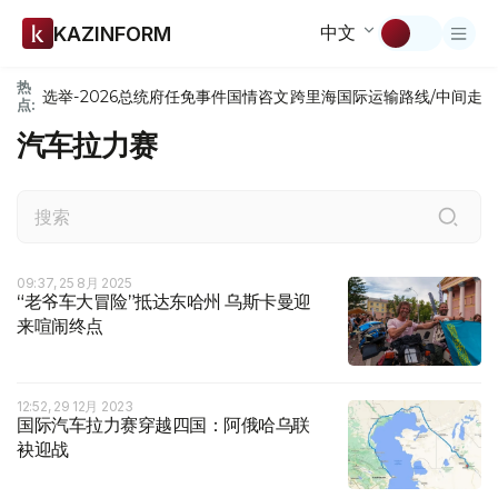
中文
KAZINFORM
热
选举-2026
总统府
任免
事件
国情咨文
跨里海国际运输路线/中间走
点:
汽车拉力赛
09:37, 25 8月 2025
“老爷车大冒险”抵达东哈州 乌斯卡曼迎
来喧闹终点
12:52, 29 12月 2023
国际汽车拉力赛穿越四国：阿俄哈乌联
袂迎战