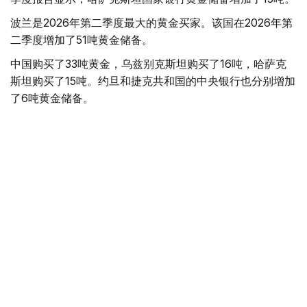
波兰是2026年第二季度最大的黄金买家。该国在2026年第
二季度增加了51吨黄金储备。
中国购买了33吨黄金，乌兹别克斯坦购买了16吨，哈萨克
斯坦购买了15吨。约旦和捷克共和国的中央银行也分别增加
了6吨黄金储备。
全球各国央行在第二季度共购买了约289吨黄金，比2025年
同期增长了62%。去年同期，黄金购买量约为178吨。
世界黄金协会称，黄金需求的增长受到地缘政治不确定性、
本季度贵金属价格下跌，以及各国寻求国际储备多元化等因
素的影响。
根据该协会进行的一项调查，89%的央行行长预计未来一
年全球黄金储备量将会增加。45%的受访者表示，他们的
国家计划增加黄金储备。
黄金储备
哈萨克斯坦
经济
央行
金融