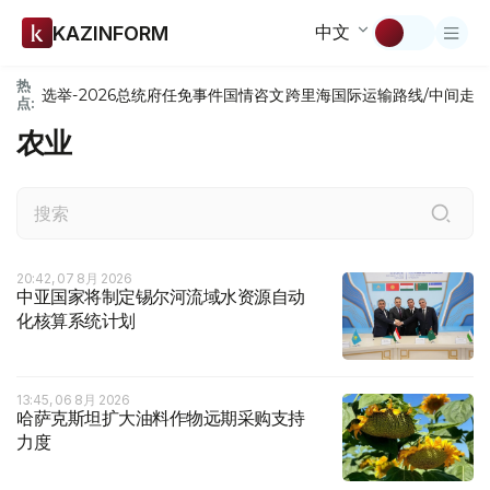
中文
KAZINFORM
热
选举-2026
总统府
任免
事件
国情咨文
跨里海国际运输路线/中间走
点:
农业
20:42, 07 8月 2026
中亚国家将制定锡尔河流域水资源自动
化核算系统计划
13:45, 06 8月 2026
哈萨克斯坦扩大油料作物远期采购支持
力度