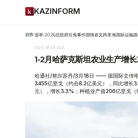
KAZINFORM
选举-2026
总统府
任免
事件
国情咨文
跨里海国际运输路
趋势:
21:23, 18 3月 2021
1-2月哈萨克斯坦农业生产增长3
哈通社/努尔苏丹/3月18日 —— 据国际文传
3455亿坚戈（约合8.2亿美元），同比增长3
元），增长3.3%；种植业产值206亿坚戈（