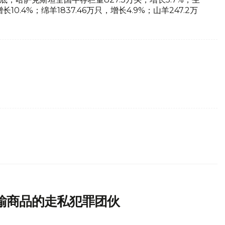
长10.4%；绵羊1837.46万只，增长4.9%；山羊247.2万
。
输商品的走私犯罪团伙