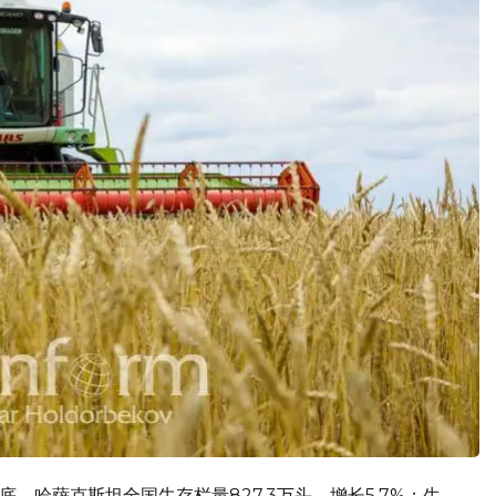
底，哈萨克斯坦全国牛存栏量827.3万头，增长5.7%；生