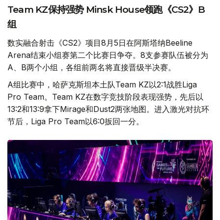
Team KZ保持强势 Minsk House领跑《CS2》B
组
数实融合射击《CS2》项目8月5日在阿斯塔纳Beeline
Arena结束小组赛第二个比赛日争夺。8支参赛队伍被分为
A、B两个小组，各组前两名将直接晋级半决赛。
A组比赛中，哈萨克斯坦本土队Team KZ以2:1战胜Liga
Pro Team。Team KZ在数字竞技阶段表现强势，先后以
13:2和13:9拿下Mirage和Dust2两张地图。进入激光对抗环
节后，Liga Pro Team以6:0扳回一分。