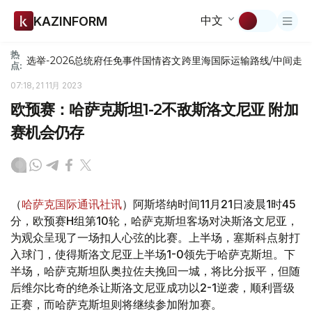
中文
KAZINFORM
热
选举-2026
总统府
任免
事件
国情咨文
跨里海国际运输路线/中间走
点:
07:18, 21 11月 2023
欧预赛：哈萨克斯坦1-2不敌斯洛文尼亚 附加
赛机会仍存
（
哈萨克国际通讯社讯
）阿斯塔纳时间11月21日凌晨1时45
分，欧预赛H组第10轮，哈萨克斯坦客场对决斯洛文尼亚，
为观众呈现了一场扣人心弦的比赛。上半场，塞斯科点射打
入球门，使得斯洛文尼亚上半场1-0领先于哈萨克斯坦。下
半场，哈萨克斯坦队奥拉佐夫挽回一城，将比分扳平，但随
后维尔比奇的绝杀让斯洛文尼亚成功以2-1逆袭，顺利晋级
正赛，而哈萨克斯坦则将继续参加附加赛。