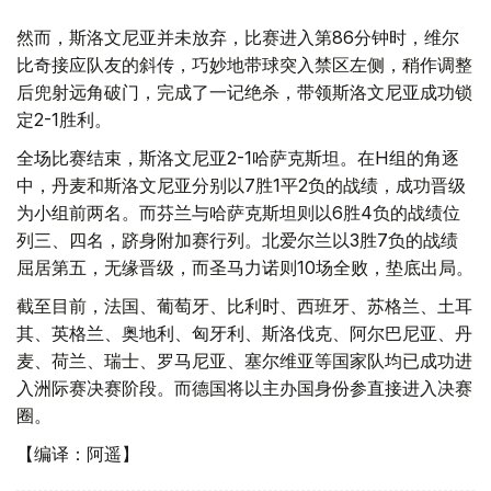
然而，斯洛文尼亚并未放弃，比赛进入第86分钟时，维尔
比奇接应队友的斜传，巧妙地带球突入禁区左侧，稍作调整
后兜射远角破门，完成了一记绝杀，带领斯洛文尼亚成功锁
定2-1胜利。
全场比赛结束，斯洛文尼亚2-1哈萨克斯坦。在H组的角逐
中，丹麦和斯洛文尼亚分别以7胜1平2负的战绩，成功晋级
为小组前两名。而芬兰与哈萨克斯坦则以6胜4负的战绩位
列三、四名，跻身附加赛行列。北爱尔兰以3胜7负的战绩
屈居第五，无缘晋级，而圣马力诺则10场全败，垫底出局。
截至目前，法国、葡萄牙、比利时、西班牙、苏格兰、土耳
其、英格兰、奥地利、匈牙利、斯洛伐克、阿尔巴尼亚、丹
麦、荷兰、瑞士、罗马尼亚、塞尔维亚等国家队均已成功进
入洲际赛决赛阶段。而德国将以主办国身份参直接进入决赛
圈。
【编译：阿遥】