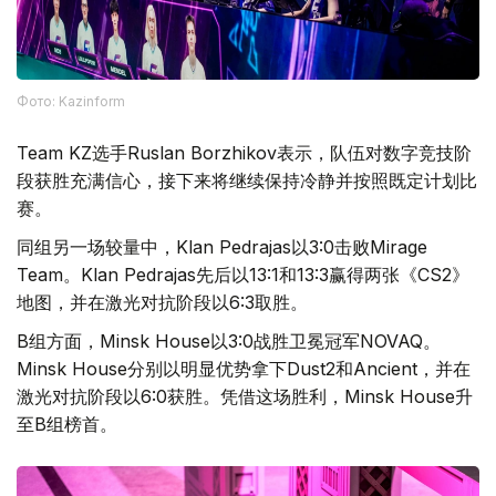
Фото: Kazinform
Team KZ选手Ruslan Borzhikov表示，队伍对数字竞技阶
段获胜充满信心，接下来将继续保持冷静并按照既定计划比
赛。
同组另一场较量中，Klan Pedrajas以3:0击败Mirage
Team。Klan Pedrajas先后以13:1和13:3赢得两张《CS2》
地图，并在激光对抗阶段以6:3取胜。
B组方面，Minsk House以3:0战胜卫冕冠军NOVAQ。
Minsk House分别以明显优势拿下Dust2和Ancient，并在
激光对抗阶段以6:0获胜。凭借这场胜利，Minsk House升
至B组榜首。