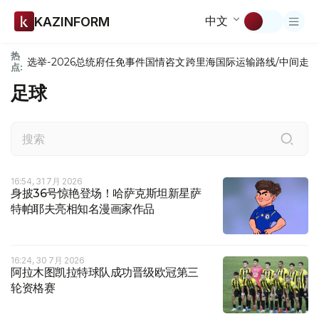
中文
KAZINFORM
热
选举-2026
总统府
任免
事件
国情咨文
跨里海国际运输路线/中间走
点:
足球
16:54, 31 7月 2026
身披36号惊艳登场！哈萨克斯坦新星萨
特帕耶夫亮相知名漫画家作品
16:24, 30 7月 2026
阿拉木图凯拉特球队成功晋级欧冠第三
轮资格赛