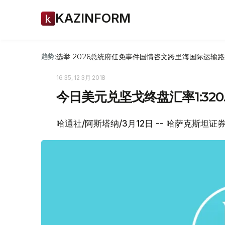
KAZINFORM
选举-2026
总统府
任免
事件
国情咨文
跨里海国际运输路
趋势:
16:35, 12 3月 2018
今日美元兑坚戈终盘汇率1:320.
哈通社/阿斯塔纳/3月12日 -- 哈萨克斯坦