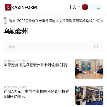
中文
KAZINFORM
热
选举-2026
总统府
任免
事件
国情咨文
跨里海国际运输路线/中间走
点:
乌勒套州
14:48, 27 7月 2026
国家元首接见乌勒套州州长叶谢特·拜肯
12:30, 30 6月 2026
近4亿美元！中国企业将向乌勒套州投资
3.686亿美元