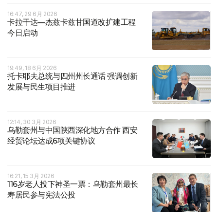
16:47, 29 6月 2026
卡拉干达—杰兹卡兹甘国道改扩建工程
今日启动
19:49, 18 6月 2026
托卡耶夫总统与四州州长通话 强调创新
发展与民生项目推进
12:14, 30 3月 2026
乌勒套州与中国陕西深化地方合作 西安
经贸论坛达成6项关键协议
16:21, 15 3月 2026
116岁老人投下神圣一票：乌勒套州最长
寿居民参与宪法公投