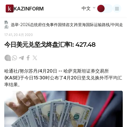
中文
KAZINFORM
热
选举-2026
总统府
任免
事件
国情咨文
跨里海国际运输路线/中间走
点:
17:41, 20 4月 2020
今日美元兑坚戈终盘汇率1: 427.48
哈通社/努尔苏丹/4月20日 -- 哈萨克斯坦证券交易所
(KASE)于今日15:30时公布了4月20日坚戈兑换外币平均汇
率结果。