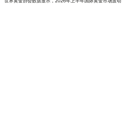
世界黄金协会数据显示，2026年上半年国际黄金市场波动
明显。今年1月，国际金价曾12次刷新历史纪录，最高升至
每金衡盎司5405美元；但到6月，金价一度回落至每金衡盎
司4002美元。
世界黄金协会表示，下半年黄金价格走势将主要受到地缘政
治局势、利率变化以及投资者市场情绪等因素影响。
在当前市场环境保持不变的情况下，预计到今年年底，国际
金价将围绕每金衡盎司4100美元上下约5%的区间波动。
黄金储备
经济
木合塔尔 木拉提
编译
11:51, 03 7月 2026
全球央行加快增持黄金步伐 哈萨克斯坦跻身