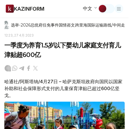
中文
KAZINFORM
热
选举-2026
总统府
任免
事件
国情咨文
跨里海国际运输路线/中间走
点:
12:23, 27 4月 2023
一季度为养育1.5岁以下婴幼儿家庭支付育儿
津贴超600亿
哈通社/阿斯塔纳/4月27日 – 哈萨克斯坦政府向国民以国家
补助和社会保障形式支付的儿童保育津贴已超过600亿坚
戈。